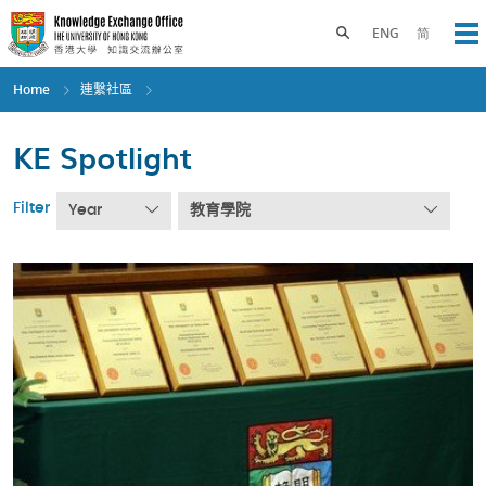
Skip
to
Toggle search panel
ENG
简
Op
main
content
Home
連繫社區
KE Spotlight
Filter
Year
教育學院