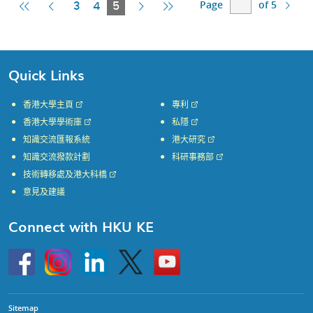
Page
of 5
First
Previous
Current
Next
Last
3
4
5
Page
Page
Page
Page
Page
Quick Links
香港大學主頁
專利
香港大學學術庫
私隱
知識交流匯報系統
港大研究
知識交流撥款計劃
科研事務部
技術轉移處及港大科橋
意見及建議
Connect with HKU KE
Go
Instagram
Linkedin
Twitter
Go
to
to
HKU
HKU
KE
KE
facebook
YouTube
Sitemap