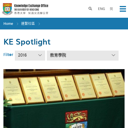
Skip
to
Toggle search panel
ENG
简
Op
main
content
Home
連繫社區
KE Spotlight
Filter
2016
教育學院