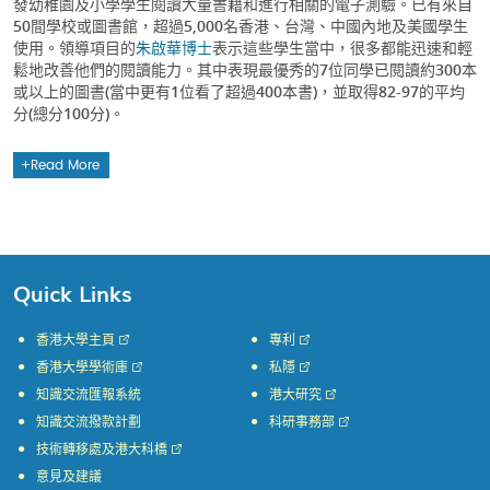
發幼稚園及小學學生閱讀大量書籍和進行相關的電子測驗。已有來自
50間學校或圖書館，超過5,000名香港、台灣、中國內地及美國學生
使用。領導項目的
朱啟華博士
表示這些學生當中，很多都能迅速和輕
鬆地改善他們的閱讀能力。其中表現最優秀的7位同學已閱讀約300本
或以上的圖書(當中更有1位看了超過400本書)，並取得82-97的平均
分(總分100分)。
Read More
Quick Links
香港大學主頁
專利
香港大學學術庫
私隱
知識交流匯報系統
港大研究
知識交流撥款計劃
科研事務部
技術轉移處及港大科橋
意見及建議