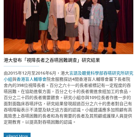
港大發布「視障長者之吞嚥困難調查」研究結果
由2015年12月至2016年6月，港大
言語及聽覺科學部
吞嚥研究所研究
小組
與
香港盲人輔導會
院舍服務探訪4間香港盲人輔導會屬下長者院
舍內的398位視障長者。百分之六十一的長者被標記有一定程度的吞
嚥困難。在協助進餐方面，百分之七十的長者需進食經加工的食品，
百分之二十四的長者需要餵食。研究小組亦與109位長者作進一步的
面對面臨床吞嚥評估，研究結果發現超過百分之六十的患者對自己有
吞嚥障礙表示不清楚及缺乏這方面的認識。小組建議應多加照顧有高
風險患上吞嚥困難的長者和為有需要的長者及其照顧或護理人員提供
定期教育，以提高對吞嚥困難的認識。
Read More