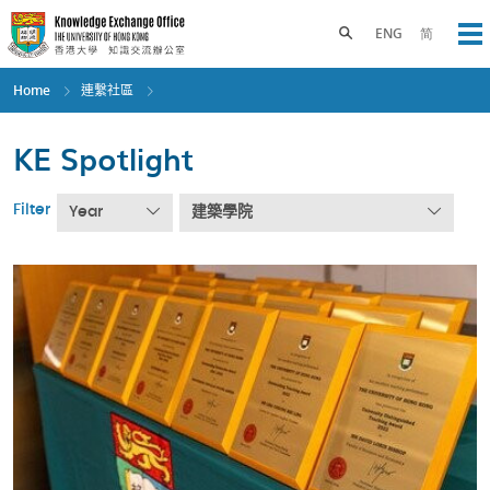
Skip
to
Toggle search panel
ENG
简
Op
main
content
Home
連繫社區
KE Spotlight
Filter
Year
建築學院