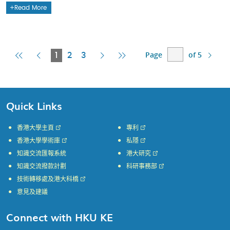
Read More
Page
of 5
First
Previous
Current
Next
Last
1
2
3
Page
Page
Page
Page
Page
Quick Links
香港大學主頁
專利
香港大學學術庫
私隱
知識交流匯報系統
港大研究
知識交流撥款計劃
科研事務部
技術轉移處及港大科橋
意見及建議
Connect with HKU KE