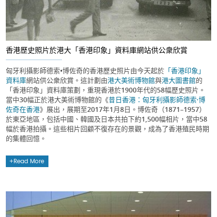
香港歷史照片於港大「香港印象」資料庫網站供公衆欣賞
匈牙利攝影師德索•博佐奇的香港歷史照片由今天起於
「香港印象」
資料庫
網站供公衆欣賞。這計劃由
港大美術博物館
與
港大圖書館
的
「香港印象」資料庫策劃，重現香港於1900年代的58幅歷史照片。
當中30幅正於港大美術博物館的《
昔日香港：匈牙利攝影師德索·博
佐奇在香港
》展出，展期至2017年1月8日。博佐奇（1871–1957）
於東亞地區，包括中國、韓國及日本共拍下約1,500幅相片，當中58
幅於香港拍攝。這些相片回顧不復存在的景觀，成為了香港殖民時期
的集體回憶。
Read More