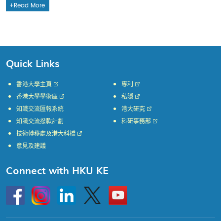
Read More
Quick Links
香港大學主頁
專利
香港大學學術庫
私隱
知識交流匯報系統
港大研究
知識交流撥款計劃
科研事務部
技術轉移處及港大科橋
意見及建議
Connect with HKU KE
Go
Instagram
Linkedin
Twitter
Go
to
to
HKU
HKU
KE
KE