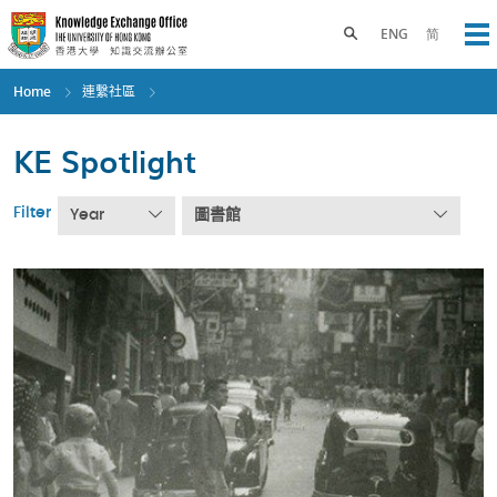
Skip
to
Toggle search panel
ENG
简
Op
main
content
Home
連繫社區
KE Spotlight
Filter
Year
圖書館