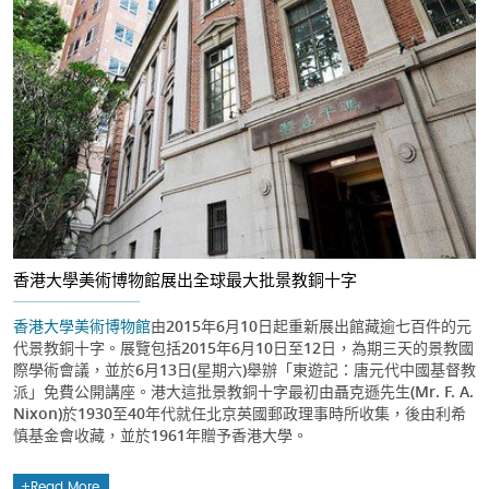
香港大學美術博物館展出全球最大批景教銅十字
香港大學美術博物館
由2015年6月10日起重新展出館藏逾七百件的元
代景教銅十字。展覽包括2015年6月10日至12日，為期三天的景教國
際學術會議，並於6月13日(星期六)舉辦「東遊記：唐元代中國基督教
派」免費公開講座。港大這批景教銅十字最初由聶克遜先生(Mr. F. A.
Nixon)於1930至40年代就任北京英國郵政理事時所收集，後由利希
慎基金會收藏，並於1961年贈予香港大學。
Read More