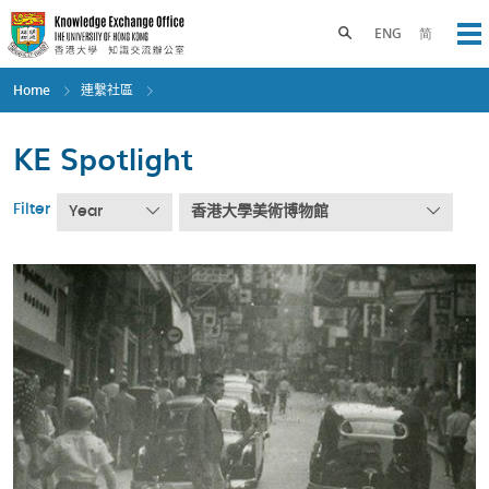
Skip
to
Toggle search panel
ENG
简
Op
main
content
Home
連繫社區
KE Spotlight
Filter
Year
香港大學美術博物館