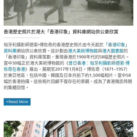
香港歷史照片於港大「香港印象」資料庫網站供公衆欣賞
匈牙利攝影師德索•博佐奇的香港歷史照片由今天起於
「香港印象」
資料庫
網站供公衆欣賞。這計劃由
港大美術博物館
與
港大圖書館
的
「香港印象」資料庫策劃，重現香港於1900年代的58幅歷史照片。
當中30幅正於港大美術博物館的《
昔日香港：匈牙利攝影師德索·博
佐奇在香港
》展出，展期至2017年1月8日。博佐奇（1871–1957）
於東亞地區，包括中國、韓國及日本共拍下約1,500幅相片，當中58
幅於香港拍攝。這些相片回顧不復存在的景觀，成為了香港殖民時期
的集體回憶。
Read More