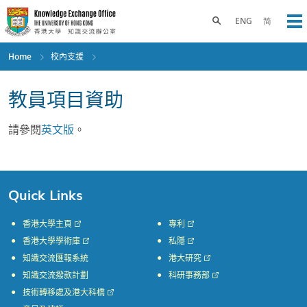
Skip
to
Toggle search panel
ENG
简
Op
main
content
Home
校內支援
教員項目資助
請參閱
英文版
。
Quick Links
香港大學主頁
專利
香港大學學術庫
私隱
知識交流匯報系統
港大研究
知識交流撥款計劃
科研事務部
技術轉移處及港大科橋