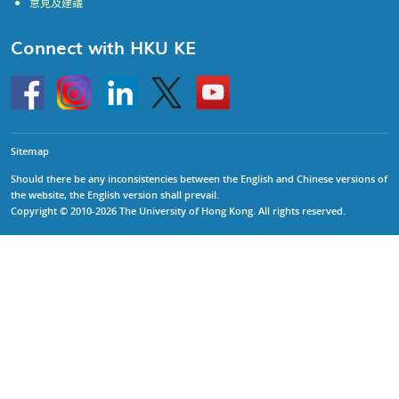
意見及建議
Connect with HKU KE
Go
Instagram
Linkedin
Twitter
Go
to
to
HKU
HKU
KE
KE
facebook
YouTube
Sitemap
Should there be any inconsistencies between the English and Chinese versions of
the website, the English version shall prevail.
Copyright © 2010-2026 The University of Hong Kong. All rights reserved.