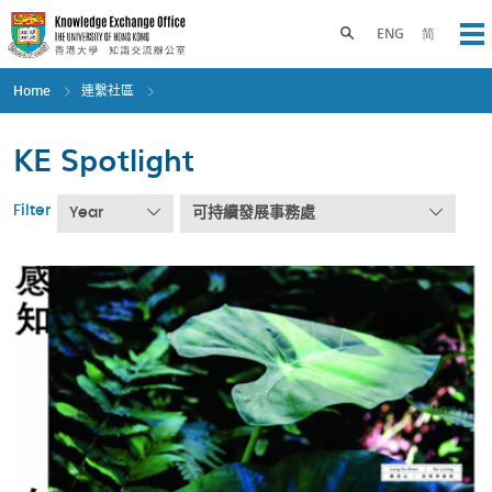
Skip
to
Toggle search panel
ENG
简
Op
main
content
Home
連繫社區
KE Spotlight
Filter
Year
可持續發展事務處