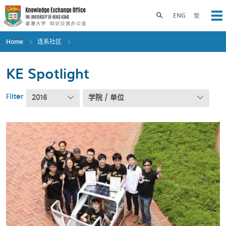
Skip
to
Toggle search panel
ENG
繁
Op
main
content
Home
连系社区
KE Spotlight
Filter
2016
学院 / 单位