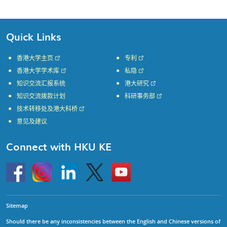
Quick Links
香港大学主页
专利
香港大学学术库
私隐
知识交流汇报系统
港大研究
知识交流拨款计划
科研事务部
技术转移处及港大科桥
意见及建议
Connect with HKU KE
Go
Instagram
Linkedin
Twitter
Go
to
to
HKU
HKU
KE
KE
facebook
YouTube
Sitemap
Should there be any inconsistencies between the English and Chinese versions of