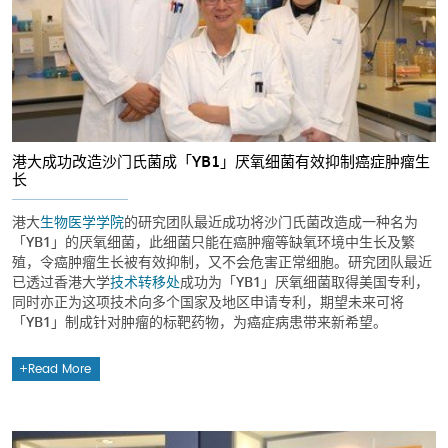
港大成功改造沙门氏菌成「YB1」厌氧细菌有效抑制癌症肿瘤生
长
港大
生物医学学院
的研究团队最近成功将沙门氏菌改造成一种名为
「YB1」的厌氧细菌，此细菌只能在癌肿瘤等缺氧环境中生长及繁
殖，令癌肿瘤生长被有效抑制，又不会危害正常细胞。研究团队最近
已透过香港大学
技术转移处
成功为「YB1」厌氧细菌取得美国专利，
同时亦正为这项技术向多个国家及地区申请专利，期望未来可将
「YB1」制成针对肿瘤的标靶药物，为癌症病患带来新希望。
Read More