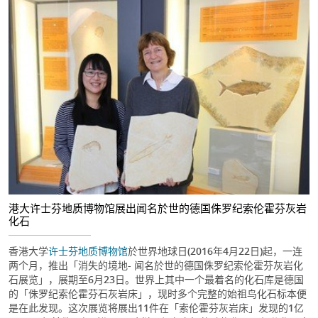
港大许士芬地质博物馆展出闻名於世的德国侏罗纪索伦霍芬灰岩
化石
香港大学
许士芬地质博物馆
於世界地球日(2016年4月22日)起，一连
两个月，推出「消失的境地- 闻名於世的德国侏罗纪索伦霍芬灰岩化
石展览」，展期至6月23日。世界上其中一个最着名的化石库是德国
的「侏罗纪索伦霍芬石灰岩床」，现时多个完整的始祖鸟化石标本便
是在此发现。这次展览将展出11件在「索伦霍芬灰岩床」发现的1亿