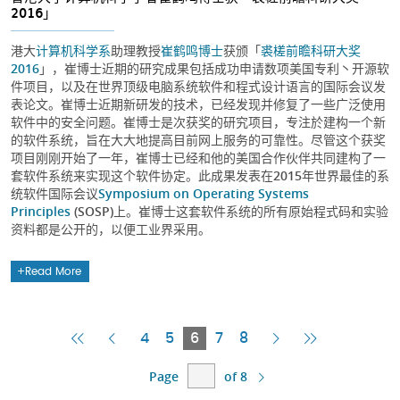
2016」
港大
计算机科学系
助理教授
崔鹤鸣博士
获颁「
裘槎前瞻科研大奖
2016
」，崔博士近期的研究成果包括成功申请数项美国专利丶开源软
件项目，以及在世界顶级电脑系统软件和程式设计语言的国际会议发
表论文。崔博士近期新研发的技术，已经发现并修复了一些广泛使用
软件中的安全问题。崔博士是次获奖的研究项目，专注於建构一个新
的软件系统，旨在大大地提高目前网上服务的可靠性。尽管这个获奖
项目刚刚开始了一年，崔博士已经和他的美国合作伙伴共同建构了一
套软件系统来实现这个软件协定。此成果发表在2015年世界最佳的系
统软件国际会议
Symposium on Operating Systems
Principles
(SOSP)上。崔博士这套软件系统的所有原始程式码和实验
资料都是公开的，以便工业界采用。
Read More
First
Previous
Current
Next
Last
4
5
6
7
8
Page
Page
Page
Page
Page
Page
of 8