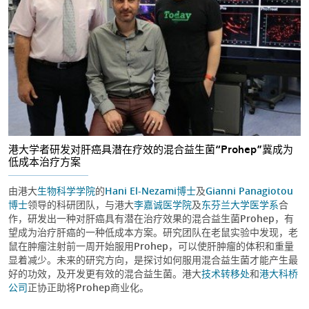
港大学者研发对肝癌具潜在疗效的混合益生菌“Prohep”冀成为
低成本治疗方案
由港大
生物科学学院
的
Hani El-Nezami博士
及
Gianni Panagiotou
博士
领导的科研团队，与港大
李嘉诚医学院
及
东芬兰大学医学系
合
作，研发出一种对肝癌具有潜在治疗效果的混合益生菌Prohep，有
望成为治疗肝癌的一种低成本方案。研究团队在老鼠实验中发现，老
鼠在肿瘤注射前一周开始服用Prohep，可以使肝肿瘤的体积和重量
显着减少。未来的研究方向，是探讨如何服用混合益生菌才能产生最
好的功效，及开发更有效的混合益生菌。港大
技术转移处
和
港大科桥
公司
正协正助将Prohep商业化。