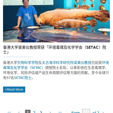
香港大学梁美仪教授荣获「环境毒理及化学学会（SETAC）院
士」
香港大学
生物科学学院
及
太古海洋科学研究所
梁美仪教授
日前获
环境
毒理及化学学会（SETAC）
颁授院士名衔，以表彰他在生态毒理学、
环境化学、风险评估或产品生命周期评估等方面的贡献。至今全球只
有57名
SETAC院士
。
Read More
Page
of 7
First
Previous
Current
Next
Last
1
2
3