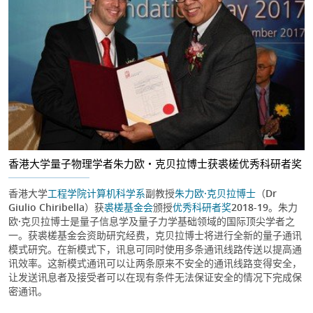
香港大学量子物理学者朱力欧・克贝拉博士获裘槎优秀科研者奖
香港大学
工程学院
计算机科学系
副教授
朱力欧·克贝拉博士
（Dr
Giulio Chiribella）获
裘槎基金会
颁授
优秀科研者奖
2018-19。朱力
欧·克贝拉博士是量子信息学及量子力学基础领域的国际顶尖学者之
一。获裘槎基金会资助研究经费，克贝拉博士将进行全新的量子通讯
模式研究。在新模式下，讯息可同时使用多条通讯线路传送以提高通
讯效率。这新模式通讯可以让两条原来不安全的通讯线路变得安全，
让发送讯息者及接受者可以在现有条件无法保证安全的情况下完成保
密通讯。