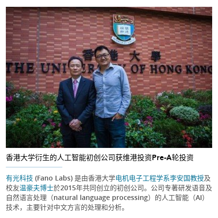
香港大学衍生的人工智能初创公司获维港投资Pre-A轮投资
有光科技
(Fano Labs) 是由香港大学
电机电子工程学系
李安国教授
及
校友
温豪夫博士
於2015年共同创立的初创公司。公司专著研发语音及
自然语言处理（natural language processing）的人工智能（AI）
技术，主要针对中文方言的处理和分析。