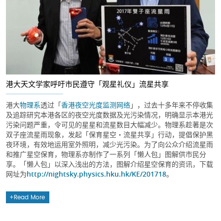
港大天文学家呼吁市民遵守「观星礼仪」流星共享
港大
物理系
透过「
香港夜空光度监测网络
」，过去十多年来不停收集
及追踪研究本港各区的夜空光度数据及光污染情况，明确显示本港光
污染问题严重，令可见的星星和流星数目大幅减少。物理系趁著是次
双子座流星雨现象，发起「保育星空・流星共享」行动，提倡保护黑
夜环境，有效地运用室外照明，减少光污染。为了向公众介绍流星雨
和推广星空保育，物理系亦制作了一系列「懒人包」图解供市民分
享。「懒人包」以深入浅出的方法，图解介绍星空保育的资讯，下载
网址为
http://nightsky.physics.hku.hk/KE/201718
。
Read More