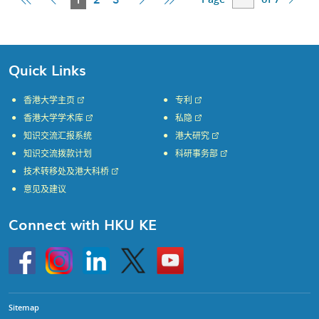
Page
Page
Page
Page
Page
Quick Links
香港大学主页
专利
香港大学学术库
私隐
知识交流汇报系统
港大研究
知识交流拨款计划
科研事务部
技术转移处及港大科桥
意见及建议
Connect with HKU KE
Go
Instagram
Linkedin
Twitter
Go
to
to
HKU
HKU
KE
KE
facebook
YouTube
Sitemap