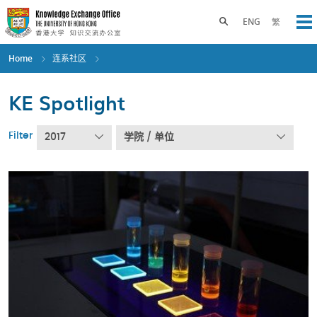
Skip
to
Toggle search panel
ENG
繁
Op
main
content
Home
连系社区
KE Spotlight
Filter
2017
学院 / 单位