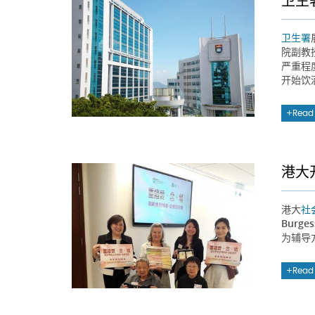
卫生
卫生署
院副教
严重程
开始饮
Read
港大
港大
社
Burg
为辅导
Read