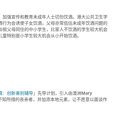
，加强宣传和教育未成年人士切勿饮酒。港大公共卫生学
酒行为会诱使子女饮酒，父母亦常低估未成年饮酒问题的
和祖父母同住的中小学生，比家人不饮酒的学生较大机会
儿童特别是小学生较大机会从小开始饮酒。
情：创新善别辅导
」先导计划，引入由澳洲Mary
不知所措的丧亲者，并加添本地元素，让不愿意以面谈作