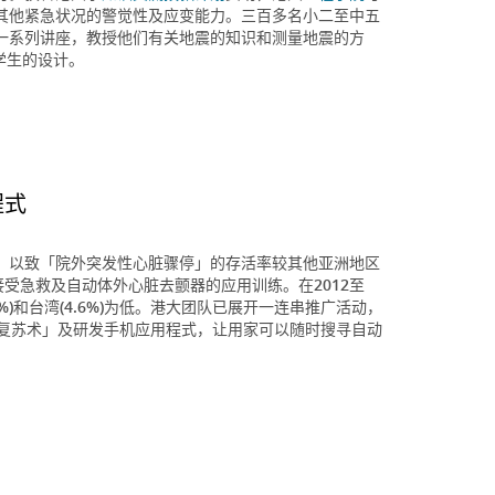
其他紧急状况的警觉性及应变能力。三百多名小二至中五
一系列讲座，教授他们有关地震的知识和测量地震的方
学生的设计。
程式
，以致「院外突发性心脏骤停」的存活率较其他亚洲地区
接受急救及自动体外心脏去颤器的应用训练。在2012至
2%)和台湾(4.6%)为低。港大团队已展开一连串推广活动，
肺复苏术」及研发手机应用程式，让用家可以随时搜寻自动