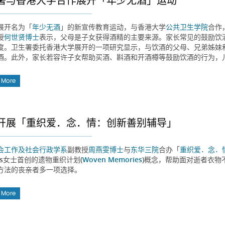
署与香港大学合作展开「年少无酒」运动
展开名为「
年少无酒
」的新宣传教育运动，与香港大学
公共卫生学院
合作
授
何世贤博士
表示，父母是子女获得酒精的主要来源。家长常见的鼓励饮
度。卫生署委托香港大学展开的一项研究显示，与饮酒的父母、兄弟姊妹
酒。此外，家长若容许子女帮助买酒、斟酒和开酒樽等鼓励饮酒的行为，
 More
开展「重织爱．念．情：创新善别辅导」
会工作及社会行政学系
副教授
周燕雯博士
与
东华三院
合办「
重织爱．念．
ess女士首创的遗物重织计划(
Woven Memories
)概念，帮助面对逝者衣物
方法的丧亲者多一项选择。
 More