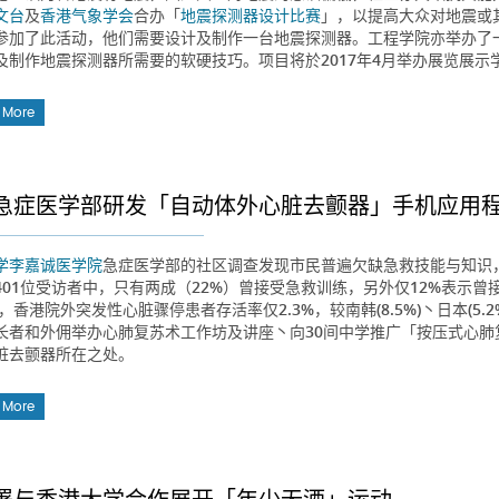
文台
及
香港气象学会
合办「
地震探测器设计比赛
」，以提高大众对地震或
参加了此活动，他们需要设计及制作一台地震探测器。工程学院亦举办了
及制作地震探测器所需要的软硬技巧。项目将於2017年4月举办展览展示
 More
急症医学部研发「自动体外心脏去颤器」手机应用
学李嘉诚医学院
急症医学部的社区调查发现市民普遍欠缺急救技能与知识
401位受访者中，只有两成（22%）曾接受急救训练，另外仅12%表示曾
年，香港院外突发性心脏骤停患者存活率仅2.3%，较南韩(8.5%)丶日本(5.
长者和外佣举办心肺复苏术工作坊及讲座丶向30间中学推广「按压式心
脏去颤器所在之处。
 More