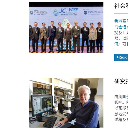
社会
香港赛
马会惜
授及计
器
，以
河
』项
Read
研究
由美国
影响。
以预期
息地受
过程及