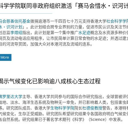
科学学院联同非政府组织激活「赛马会惜水‧识河
马会慈善信托基金
拨捐逾港币一千四百七十万元支持香港大学
社会科学学
水‧识河计划
」。此计划结合跨专业界别的力量，促进市民认识及关注节
划总监
李煜绍
指出，此计划是第一个集中推广
水足迹
概念及水资源多种价
网页及流动电话应用程序，让市民简单计算日常食物的水足迹；并透过建
目的河流导赏团，加强大众对本港河流及流域的连系。
 More
揭示气候变化已影响逾八成核心生态过程
佛罗里达大学
主导、香港大学共同参与的国际合作研究指出，全球曾被评估
陆地、淡水、海洋生态系统及物种无一幸免，并已影响着人类，包括害虫
等。研究团队成员、香港大学
生物科学学院
院长
杜德俊教授
警告，本港特
气候变化，生存正受威胁。研究团队希望研究结果令各国政府明白气候变
各自然系统。研究结果已于著名学术期刊《科学》（Science）中发表。