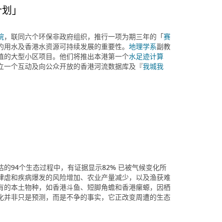
计划」
院
，联同六个环保非政府组织，推行一项为期三年的「
赛
约用水及香港水资源可持续发展的重要性。
地理学系
副教
值的大型小区项目。他们将推出本港第一个
水足迹计算
立一个互动及向公众开放的香港河流数据库及『
我城我
的94个生态过程中，有证据显示82% 已被气候变化所
肆虐和疾病爆发的风险增加、农业产量减少，以及渔获难
有的本土物种，如香港斗鱼、短脚角蟾和香港瘰螈，因栖
化并非只是预测，而是不争的事实，它正改变周遭的生态