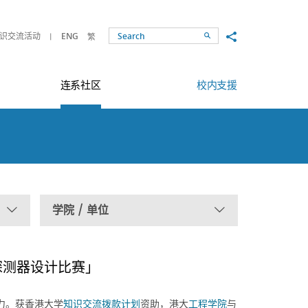
Share to
识交流活动
ENG
繁
Search
连系社区
校内支援
学院 / 单位
探测器设计比赛」
力。获香港大学
知识交流拨款计划
资助，港大
工程学院
与