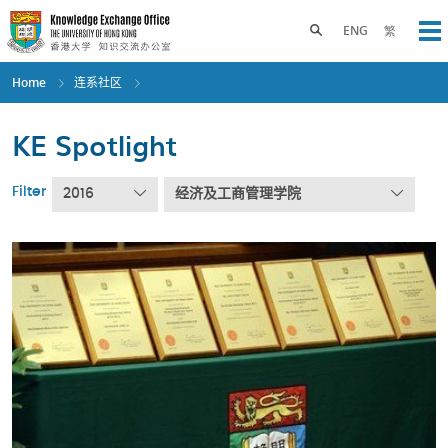
Skip
to
Toggle search panel
ENG
繁
Op
main
content
Home
连系社区
KE Spotlight
Filter
2016
经济及工商管理学院