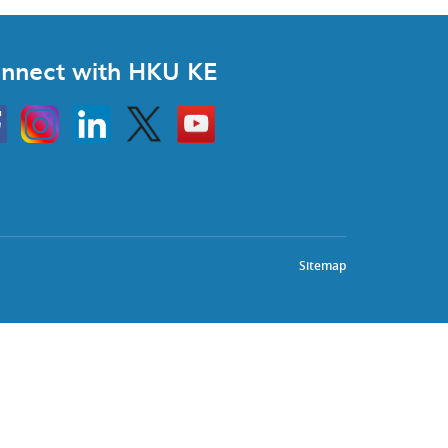
nnect with HKU KE
Instagram
Linkedin
Twitter
Go
to
HKU
KE
book
YouTube
Sitemap