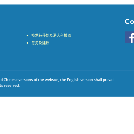
Co
Go
技术转移处及港大科桥
to
意见及建议
HKU
KE
face
Chinese versions of the website, the English version shall prevail.
ts reserved.