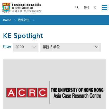
Skip
to
Toggle search panel
ENG
繁
Op
main
content
Home
连系社区
KE Spotlight
Filter
2009
学院 / 单位