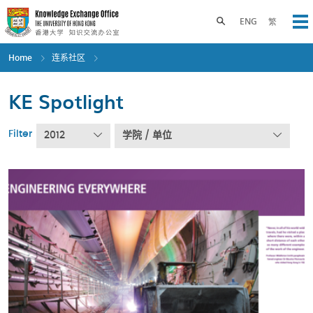
Skip
to
Toggle search panel
ENG
繁
Op
main
content
Home
连系社区
KE Spotlight
Filter
2012
学院 / 单位