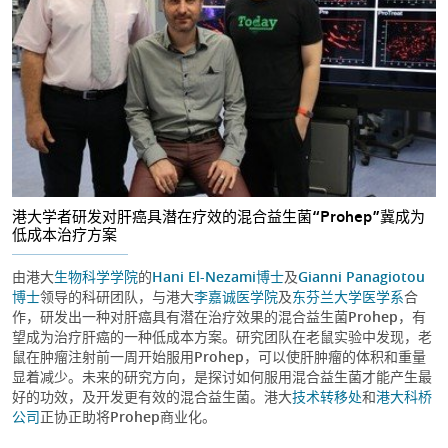
港大学者研发对肝癌具潜在疗效的混合益生菌“Prohep”冀成为
低成本治疗方案
由港大
生物科学学院
的
Hani El-Nezami博士
及
Gianni Panagiotou
博士
领导的科研团队，与港大
李嘉诚医学院
及
东芬兰大学医学系
合
作，研发出一种对肝癌具有潜在治疗效果的混合益生菌Prohep，有
望成为治疗肝癌的一种低成本方案。研究团队在老鼠实验中发现，老
鼠在肿瘤注射前一周开始服用Prohep，可以使肝肿瘤的体积和重量
显着减少。未来的研究方向，是探讨如何服用混合益生菌才能产生最
好的功效，及开发更有效的混合益生菌。港大
技术转移处
和
港大科桥
公司
正协正助将Prohep商业化。