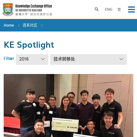
Skip
to
Toggle search panel
ENG
繁
Op
main
content
Home
连系社区
KE Spotlight
Filter
2016
技术转移处