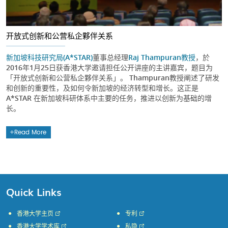
开放式创新和公营私企夥伴关系
新加坡科技研究局(A*STAR)
董事总经理
Raj Thampuran教授
，於
2016年1月25日获香港大学邀请担任公开讲座的主讲嘉宾，题目为
「开放式创新和公营私企夥伴关系」。 Thampuran教授阐述了研发
和创新的重要性，及如何令新加坡的经济转型和增长。这正是
A*STAR 在新加坡科研体系中主要的任务，推进以创新为基础的增
长。
Read More
Quick Links
香港大学主页
专利
香港大学学术库
私隐