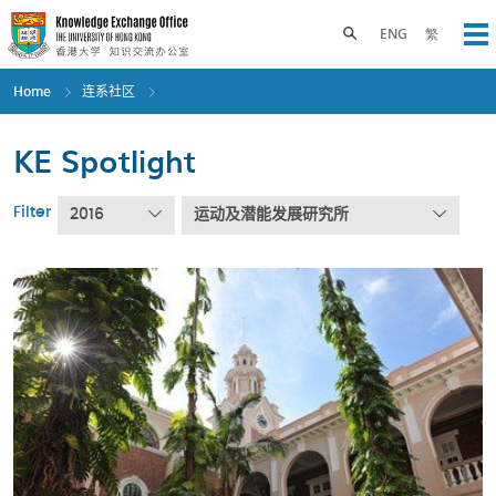
Skip
to
Toggle search panel
ENG
繁
Op
main
content
Home
连系社区
KE Spotlight
Filter
2016
运动及潜能发展研究所