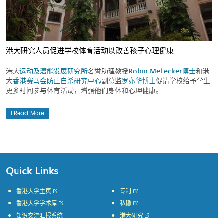
港大研究人员促进学校体育活动以改善孩子心理健康
港大
运动及潜能发展研究所
名誉助理教授
Robin Mellecker博士
和港
大
香港赛马会防止自杀研究中心
副总监
罗亦华博士
促请学校给予学生
更多时间参与体育活动，增强他们身体和心理健康。
Read More
Quick Links
香港大学主页
专利
香港大学学术库
私隐
知识交流汇报系统
港大研究