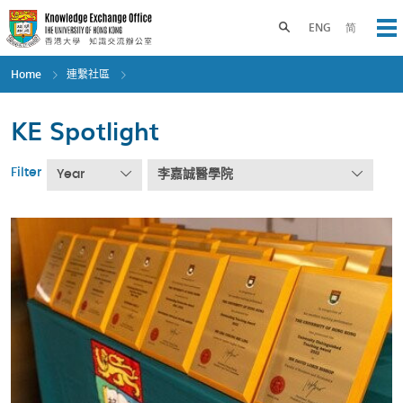
Skip
to
Toggle search panel
ENG
简
Op
main
content
Home
連繫社區
KE Spotlight
Filter
Year
李嘉誠醫學院