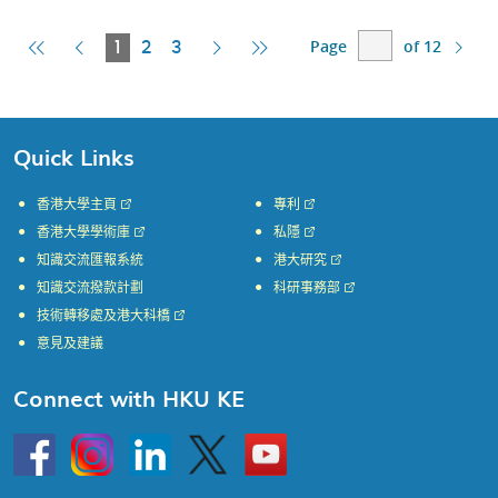
Page
of 12
First
Previous
Current
Next
Last
1
2
3
Page
Page
Page
Page
Page
Quick Links
香港大學主頁
專利
香港大學學術庫
私隱
知識交流匯報系統
港大研究
知識交流撥款計劃
科研事務部
技術轉移處及港大科橋
意見及建議
Connect with HKU KE
Go
Instagram
Linkedin
Twitter
Go
to
to
HKU
HKU