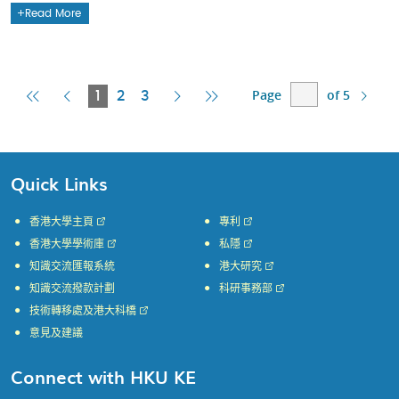
Read More
Page
of 5
First
Previous
Current
Next
Last
1
2
3
Page
Page
Page
Page
Page
Quick Links
香港大學主頁
專利
香港大學學術庫
私隱
知識交流匯報系統
港大研究
知識交流撥款計劃
科研事務部
技術轉移處及港大科橋
意見及建議
Connect with HKU KE