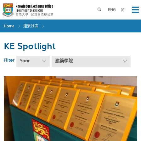
Skip
to
Toggle search panel
ENG
简
Op
main
content
Home
連繫社區
KE Spotlight
Filter
Year
建築學院