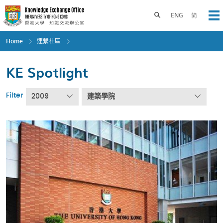
Skip
to
Toggle search panel
ENG
简
Op
main
content
Home
連繫社區
KE Spotlight
Filter
2009
建築學院