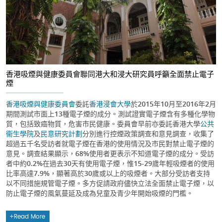
香港吸煙與健康委員會聯同港大和浸大研究員呼籲全面禁止電子
煙
香港吸煙與健康委員會
委託
香港浸會大學
於2015年10月至2016年2月
期間測試市面上13種電子煙的成分。測試證實電子煙含有多種化學物
質，包括致癌物質，危害市民健康。委員會早前亦委託香港大學
公共
衞生學院
及
民意研究計劃
分別進行控煙政策調查和意見調查，收集了
超過五千名受訪者就電子煙在香港的使用情況及市民對禁止電子煙的
意見。調查結果顯示，68%使用者更表示不知道電子煙的成分。受訪
者中約0.2%在過去30天有使用電子煙，惟15-29歲年輕吸煙者的使用
比率高達7.9%，顯著高於30歲或以上的吸煙者。大部分受訪者支持
以不同措施規管電子煙。多方促請政府儘快立法全面禁止電子煙，以
防止電子煙的風氣蔓延及成為兒童及青少年開始吸煙的門檻。
Read More