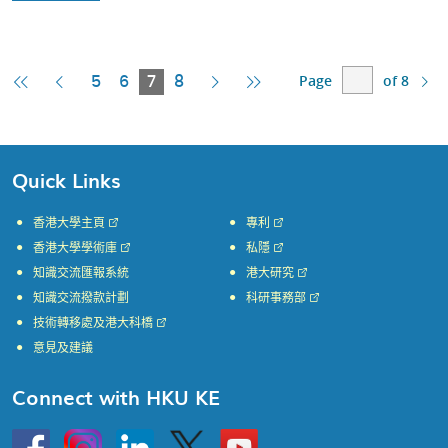
Page
of 8
First
Previous
Current
Next
Last
5
6
7
8
Page
Page
Page
Page
Page
Quick Links
香港大學主頁
專利
香港大學學術庫
私隱
知識交流匯報系統
港大研究
知識交流撥款計劃
科研事務部
技術轉移處及港大科橋
意見及建議
Connect with HKU KE
Go
Instagram
Linkedin
Twitter
Go