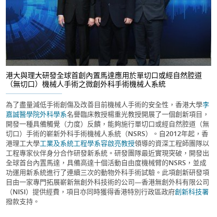
港大與理大研發全球首創內置馬達應用於單切口或經自然腔道
（無切口）機械人手術之微創外科手術機械人系統
為了盡量減低手術創傷及改善目前機械人手術的安全性，香港大學
李
嘉誠醫學院外科學系
名譽臨床教授楊重光教授開展了一個創新項目，
開發一種具備觸覺（力度）反饋，能夠施行單切口或經自然腔道（無
切口）手術的嶄新外科手術機械人系統（NSRS）。自2012年起，香
港理工大學
工業及系統工程學系
容啟亮教授
領導的資深工程師團隊以
工程專家伙伴身分合作研發新系統。研發團隊最近實現突破，開發出
全球首台內置馬達，具備高達十個活動自由度機械臂的NSRS，並成
功運用新系統進行了連續三次的動物外科手術試驗。此項創新研發項
目由一家專門拓展嶄新無創外科技術的公司—香港無創外科有限公司
（NISI）提供經費，項目亦同時獲得香港特別行政區政府
創新科技署
撥款支持。