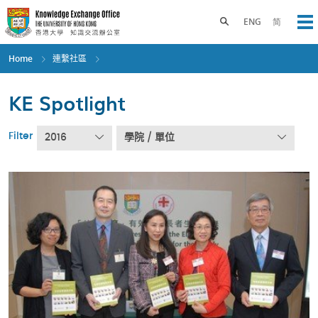
Skip
to
Toggle search panel
ENG
简
Op
main
content
Home
連繫社區
KE Spotlight
Filter
2016
學院 / 單位