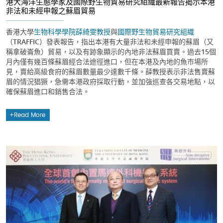
港大海洋生態學家及國際野生物貿易研究組織最新報告揭示本港
非法和未經申報之蘇眉貿易
香港大學
生物科學學院
薛綺雯教授
與
國際野生物貿易研究組織
（TRAFFIC）發表報告，指出本港有大量非法和未經申報的蘇眉（又
稱拿破崙魚）貿易，以及有跡象顯示的內地非法蘇眉買賣。過去15個
月內僅有幾百條蘇眉經合法途徑進口，但在本港及內地的魚巿場所
見，賣給高級食府的蘇眉數量最少達數千條。薛教授表示非法售賣蘇
眉的情況猖獗，急需本港政府採取行動，並加強巡查各交易地點，以
確保蘇眉進口和銷售合法。
Read More