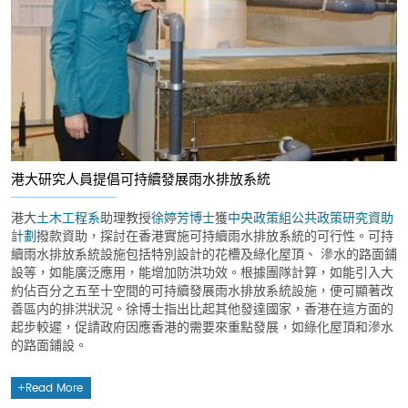
港大研究人員提倡可持續發展雨水排放系統
港大
土木工程系
助理教授
徐婷芳博士
獲
中央政策組
公共政策研究資助
計劃
撥款資助，探討在香港實施可持續雨水排放系統的可行性。可持
續雨水排放系統設施包括特別設計的花槽及綠化屋頂、 滲水的路面鋪
設等，如能廣泛應用，能增加防洪功效。根據團隊計算，如能引入大
約佔百分之五至十空間的可持續發展雨水排放系統設施，便可顯著改
善區内的排洪狀況。徐博士指出比起其他發達國家，香港在這方面的
起步較遲，促請政府因應香港的需要來重點發展，如綠化屋頂和滲水
的路面鋪設。
Read More