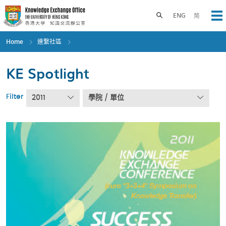
Skip
to
Toggle search panel
ENG
简
Op
main
content
Home
連繫社區
KE Spotlight
Filter
2011
學院 / 單位