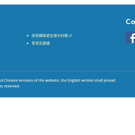
Co
Go
技術轉移處及港大科橋
to
意見及建議
HKU
KE
face
Chinese versions of the website, the English version shall prevail.
ts reserved.