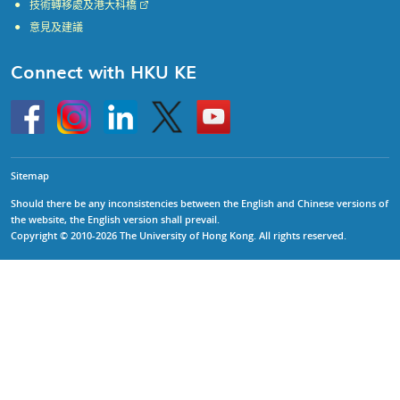
技術轉移處及港大科橋
意見及建議
Connect with HKU KE
Go
Instagram
Linkedin
Twitter
Go
to
to
HKU
HKU
KE
KE
facebook
YouTube
Sitemap
Should there be any inconsistencies between the English and Chinese versions of
the website, the English version shall prevail.
Copyright © 2010-2026 The University of Hong Kong. All rights reserved.