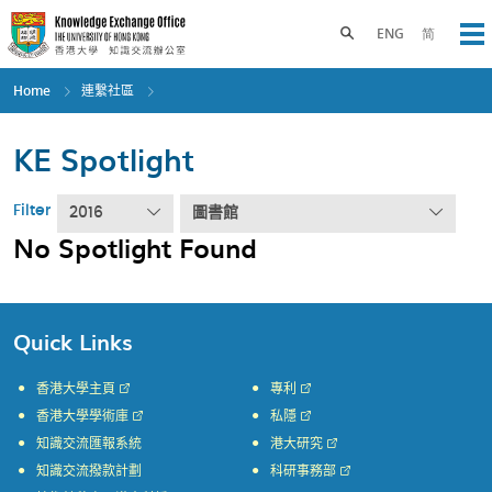
Skip
to
Toggle search panel
ENG
简
Op
main
content
Home
連繫社區
KE Spotlight
Filter
2016
圖書館
No Spotlight Found
Quick Links
香港大學主頁
專利
香港大學學術庫
私隱
知識交流匯報系統
港大研究
知識交流撥款計劃
科研事務部