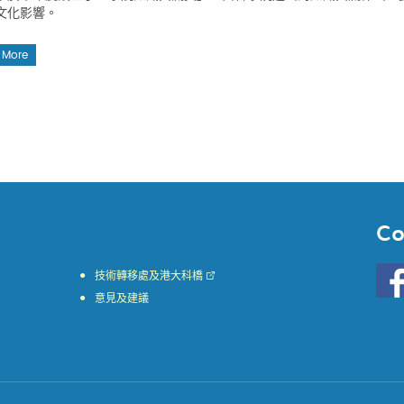
文化影響。
 More
Co
Go
技術轉移處及港大科橋
to
意見及建議
HKU
KE
face