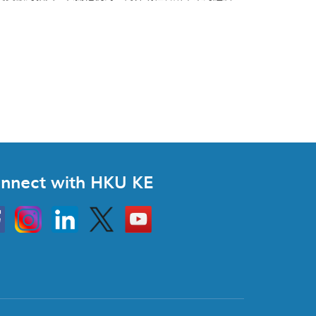
nnect with HKU KE
Instagram
Linkedin
Twitter
Go
to
HKU
KE
book
YouTube