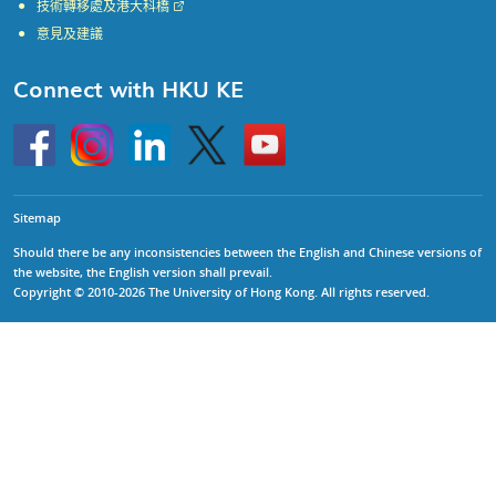
技術轉移處及港大科橋
意見及建議
Connect with HKU KE
Go
Instagram
Linkedin
Twitter
Go
to
to
HKU
HKU
KE
KE
facebook
YouTube
Sitemap
Should there be any inconsistencies between the English and Chinese versions of
the website, the English version shall prevail.
Copyright © 2010-2026 The University of Hong Kong. All rights reserved.