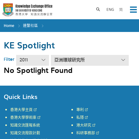
Skip
to
Toggle search panel
ENG
简
Op
main
content
Home
連繫社區
KE Spotlight
Filter
2011
亞洲環球研究所
No Spotlight Found
Quick Links
香港大學主頁
專利
香港大學學術庫
私隱
知識交流匯報系統
港大研究
知識交流撥款計劃
科研事務部