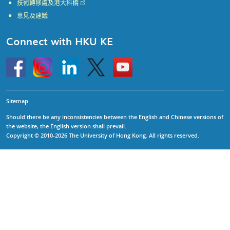
技術轉移處及港大科橋
意見及建議
Connect with HKU KE
Go
Instagram
Linkedin
Twitter
Go
to
to
HKU
HKU
KE
KE
facebook
YouTube
Sitemap
Should there be any inconsistencies between the English and Chinese versions of
the website, the English version shall prevail.
Copyright © 2010-2026 The University of Hong Kong. All rights reserved.