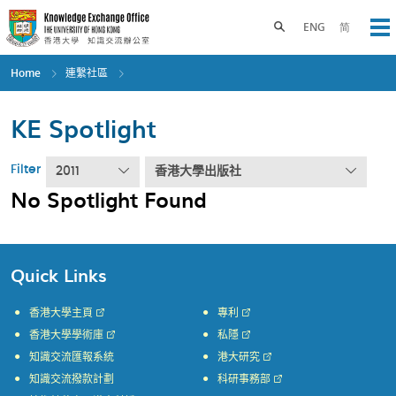
Skip
to
Toggle search panel
ENG
简
Op
main
content
Home
連繫社區
KE Spotlight
Filter
2011
香港大學出版社
No Spotlight Found
Quick Links
香港大學主頁
專利
香港大學學術庫
私隱
知識交流匯報系統
港大研究
知識交流撥款計劃
科研事務部