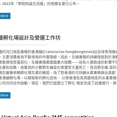
。2022年「學院知識交流獎」的得獎名單已公布。
 More
蠔孵化場設計及營運工作坊
的河口地區養殖的香港蠔(Crassostrea hongkongensis)佔
，主要消費者為不斷增長的中產階級。因此，生蠔養殖的持續增長對於海
導致環境質量惡化，生蠔養殖業面臨重大挑戰——這些人類造成的影響不
生產和採集。收集到的少數野生蠔苗也會遭受大量死亡，而且野生蠔 苗的
現在嚴重依賴孵化場生產的蠔苗。為了對香港的可持續水產養殖做出貢獻，
香港蠔孵化場，以開發新的孵化技術， 以使香港及其周邊地區的水產養
公司共同合作啟動。現在，我們已經建立了孵化 場並完成了試運營行，將
 More