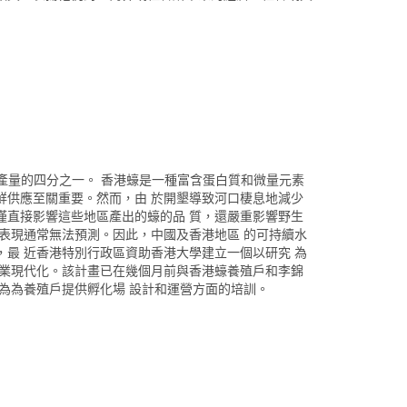
全球食用蠔產量的四分之一。 香港蠔是一種富含蛋白質和微量元素
鮮供應至關重要。然而，由 於開墾導致河口棲息地減少
僅直接影響這些地區產出的蠔的品 質，還嚴重影響野生
表現通常無法預測。因此，中國及香港地區 的可持續水
最 近香港特別行政區資助香港大學建立一個以研究 為
殖業現代化。該計畫已在幾個月前與香港蠔養殖戶和李錦
為為養殖戶提供孵化場 設計和運營方面的培訓。