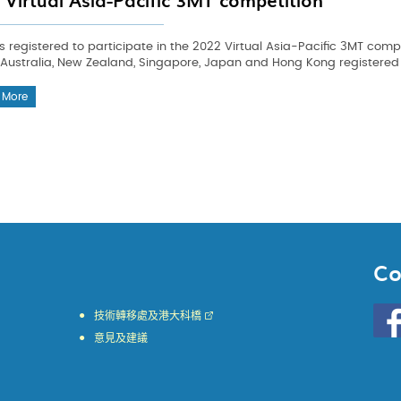
 Virtual Asia-Pacific 3MT competition
 registered to participate in the 2022 Virtual Asia-Pacific 3MT compe
Australia, New Zealand, Singapore, Japan and Hong Kong registered t
 More
Co
Go
技術轉移處及港大科橋
to
意見及建議
HKU
KE
face