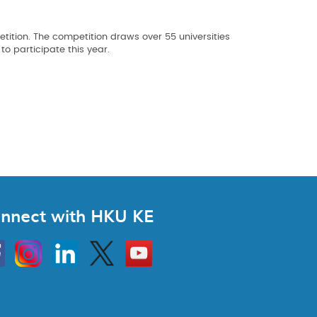
tition. The competition draws over 55 universities
o participate this year.
nnect with HKU KE
Instagram
Linkedin
Twitter
Go
to
HKU
KE
book
YouTube