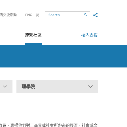
Share to
識交流活動
ENG
简
Search
連繫社區
校內支援
理學院
教員，表揚他們對工商界或社會所帶來的經濟、社會或文