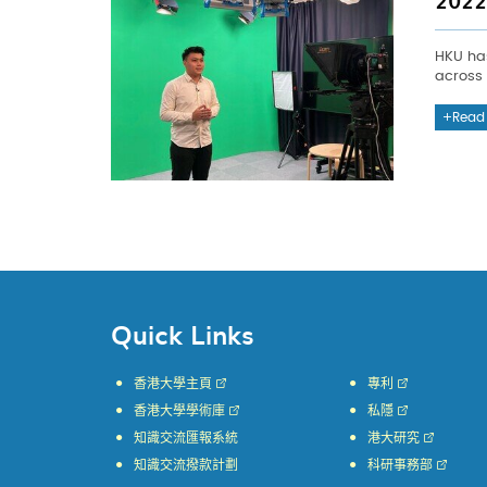
2022
HKU has
across 
Read
Quick Links
香港大學主頁
專利
香港大學學術庫
私隱
知識交流匯報系統
港大研究
知識交流撥款計劃
科研事務部