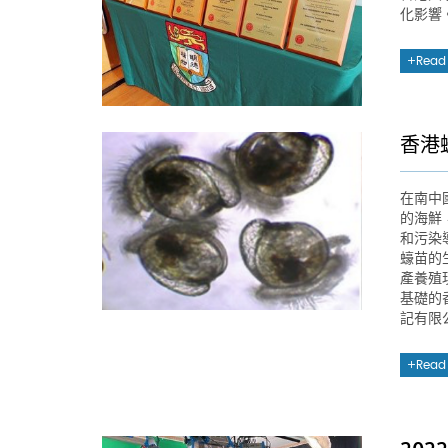
化影響
Read
香港
在南中國
的海鮮
和污染
蠔苗的
產養殖
基礎的
記有限
Read