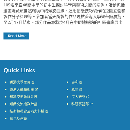
105名來自48間中學的初中生探討科學與藝術之間的關係。活動包括
繪畫隱藏於自然環境中的螺旋曲線、運用摺紙技巧製作柏拉圖立體和
製作分子料理等。參加者當天所製的作品現於香港大學智華館展覽，
至2月17日結束。部分作品亦將於4月在中環地鐵站的社區畫廊展出。
Read More
Quick Links
香港大學主頁
專利
香港大學學術庫
私隱
知識交流匯報系統
港大研究
知識交流撥款計劃
科研事務部
技術轉移處及港大科橋
意見及建議