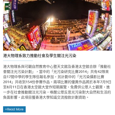
港大物理系致力推動社會及學生關注光污染
港大物理系與可觀自然教育中心暨天文館及香港太空館合辦「推動社
會關注光污染計劃」，當中的「光污染研究比賽2014」共有42隊來
自17間中學的學生隊伍報名參加，另計劃中的「光污染攝影比賽
2014」共收到154份參賽作品。兩項比賽的優異作品將於本年7月9日
至8月11日在香港太空館大堂作短期展覽，免費供公眾人士觀賞，進
一步在社會推動關注光污染，喚醒公眾反思光污染對大自然和生活的
負面影響。此項目獲香港大學知識交流撥款計劃資助。
Read More