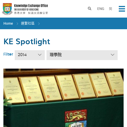
Skip
to
Toggle search panel
ENG
简
Op
main
content
Home
連繫社區
KE Spotlight
Filter
2014
理學院