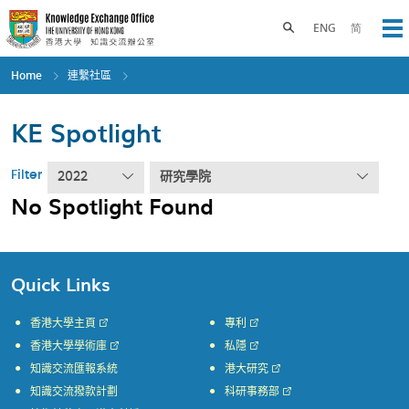
Skip
to
Toggle search panel
ENG
简
Op
main
content
Home
連繫社區
KE Spotlight
Filter
2022
研究學院
No Spotlight Found
Quick Links
香港大學主頁
專利
香港大學學術庫
私隱
知識交流匯報系統
港大研究
知識交流撥款計劃
科研事務部