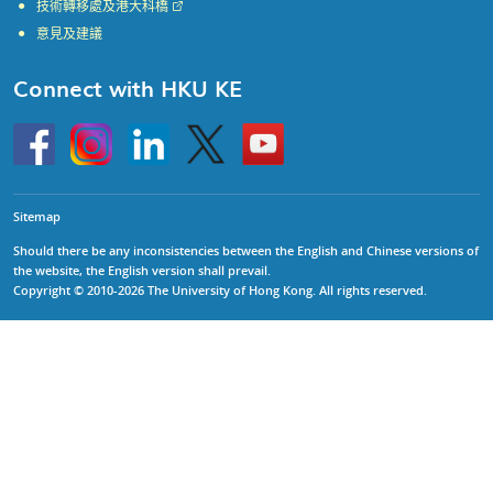
技術轉移處及港大科橋
意見及建議
Connect with HKU KE
Go
Instagram
Linkedin
Twitter
Go
to
to
HKU
HKU
KE
KE
facebook
YouTube
Sitemap
Should there be any inconsistencies between the English and Chinese versions of
the website, the English version shall prevail.
Copyright © 2010-2026 The University of Hong Kong. All rights reserved.