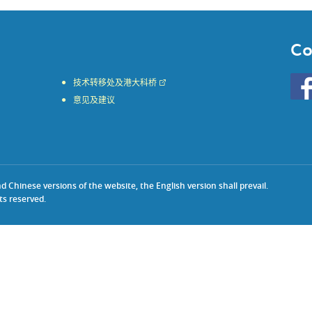
Co
Go
技术转移处及港大科桥
to
意见及建议
HKU
KE
face
Chinese versions of the website, the English version shall prevail.
ts reserved.