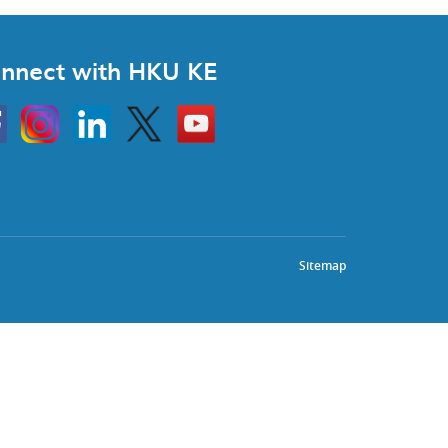
nnect with HKU KE
Instagram
Linkedin
Twitter
Go
to
HKU
KE
book
YouTube
Sitemap