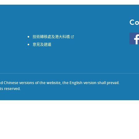
Co
Go
技術轉移處及港大科橋
to
意見及建議
HKU
KE
face
Chinese versions of the website, the English version shall prevail.
ts reserved.