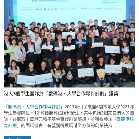
港大3個學生團隊於「數碼港．大學合作夥伴計劃」獲獎
「
數碼港．大學合作夥伴計劃
」2017吸引了來自6間本地大學的21隊
學生參賽隊伍。12 隊優勝隊伍順利誕生，當中包括3個來自港大的團
隊，各贏取十萬港元種子基金實踐創業夢想，並獲得參加「
數碼港培
育計劃
」的面試機會，有望獲得數碼港全方位的創業扶持。