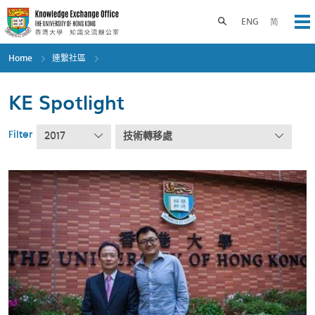
Skip
to
Toggle search panel
ENG
简
Op
main
content
Home
連繫社區
KE Spotlight
Filter
2017
技術轉移處