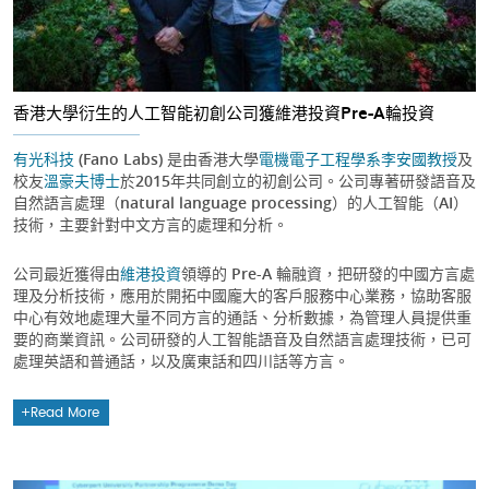
香港大學衍生的人工智能初創公司獲維港投資Pre-A輪投資
有光科技
(Fano Labs) 是由香港大學
電機電子工程學系
李安國教授
及
校友
溫豪夫博士
於2015年共同創立的初創公司。公司專著研發語音及
自然語言處理（natural language processing）的人工智能（AI）
技術，主要針對中文方言的處理和分析。
公司最近獲得由
維港投資
領導的 Pre-A 輪融資，把研發的中國方言處
理及分析技術，應用於開拓中國龐大的客戶服務中心業務，協助客服
中心有效地處理大量不同方言的通話、分析數據，為管理人員提供重
要的商業資訊。公司研發的人工智能語音及自然語言處理技術，已可
處理英語和普通話，以及廣東話和四川話等方言。
Read More