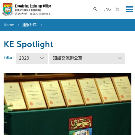
Skip
to
Toggle search panel
ENG
简
Op
main
content
Home
連繫社區
KE Spotlight
Filter
2020
知識交流辦公室