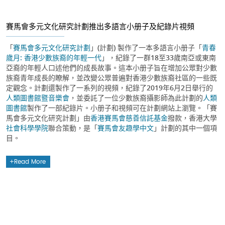
賽馬會多元文化研究計劃推出多語言小册子及紀錄片視頻
「
賽馬會多元文化研究計劃
」(計劃) 製作了一本多語言小册子「
青春
歲月: 香港少數族裔的年輕一代
」，紀錄了一群18至33歲南亞或東南
亞裔的年輕人口述他們的成長故事。這本小册子旨在增加公眾對少數
族裔青年成長的瞭解，並改變公眾普遍對香港少數族裔社區的一些既
定觀念。計劃還製作了一系列的視頻，紀錄了2019年6月2日舉行的
人類圖書館暨音樂會
，並委託了一位少數族裔攝影師為此計劃的
人類
圖書館
製作了一部紀錄片。小册子和視頻可在計劃網站上瀏覽。「賽
馬會多元文化研究計劃」由
香港賽馬會慈善信託基金
撥款，香港大學
社會科學學院
聯合策動，是「
賽馬會友趣學中文
」計劃的其中一個項
目。
Read More