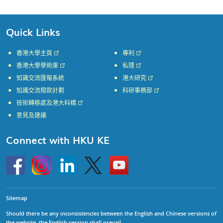
Quick Links
香港大學主頁
專利
香港大學學術庫
私隱
知識交流匯報系統
港大研究
知識交流撥款計劃
科研事務部
技術轉移處及港大科橋
意見及建議
Connect with HKU KE
Go
Instagram
Linkedin
Twitter
Go
to
to
HKU
HKU
KE
KE
facebook
YouTube
Sitemap
Should there be any inconsistencies between the English and Chinese versions of
the website, the English version shall prevail.