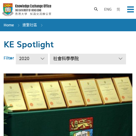
Skip
to
Toggle search panel
ENG
简
Op
main
content
Home
連繫社區
KE Spotlight
Filter
2020
社會科學學院