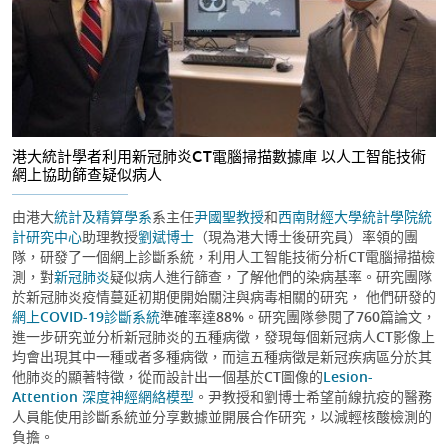
港大統計學者利用新冠肺炎CT電腦掃描數據庫 以人工智能技術
網上協助篩查疑似病人
由港大
統計及精算學系
系主任
尹國聖教授
和
西南財經大學
統計學院
統
計研究中心
助理教授
劉斌博士
（現為港大博士後研究員）率領的團
隊，研發了一個網上診斷系統，利用人工智能技術分析CT電腦掃描檢
測，對
新冠肺炎
疑似病人進行篩查，了解他們的染病基率。研究團隊
於新冠肺炎疫情蔓延初期便開始關注與病毒相關的研究， 他們研發的
網上COVID-19診斷系統
準確率達88%。研究團隊參閱了760篇論文，
進一步研究並分析新冠肺炎的五種病徵，發現每個新冠病人CT影像上
均會出現其中一種或者多種病徵，而這五種病徵是新冠疾病區分於其
他肺炎的顯著特徵，從而設計出一個基於CT圖像的
Lesion-
Attention 深度神經網絡模型
。尹教授和劉博士希望前線抗疫的醫務
人員能使用診斷系統並分享數據並開展合作研究，以減輕核酸檢測的
負擔。