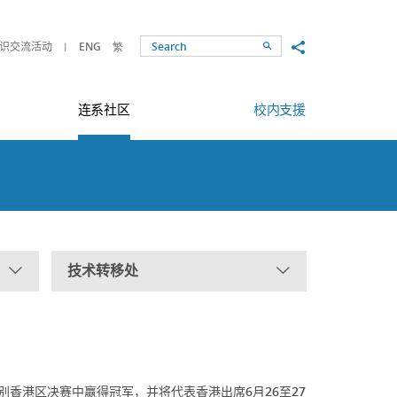
Share to
识交流活动
ENG
繁
Search
连系社区
校内支援
技术转移处
别香港区决赛中赢得冠军，并将代表香港出席6月26至27