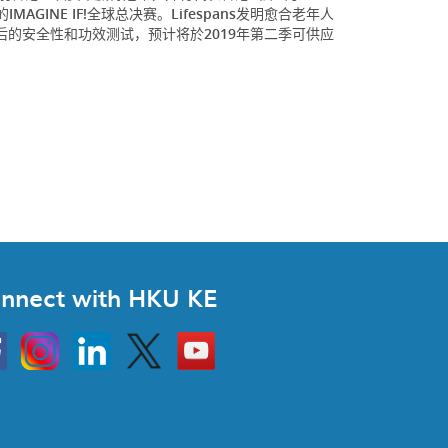
IMAGINE IF!全球总决赛。Lifespans发明愈合老年人
的安全性和功效测试，预计将於2019年第二季可供应
nnect with HKU KE
Instagram
Linkedin
Twitter
Go
to
HKU
KE
book
YouTube