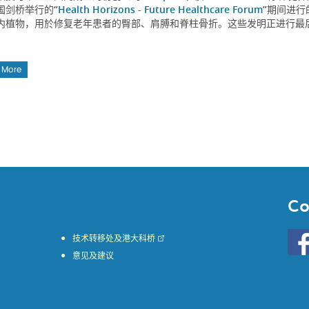
国剑桥举行的“
Health Horizons - Future Healthcare Forum
”期间进行的
内植物，用於修复老年患者的臀部、肩膊和脊柱骨折。这些发明正进行最后
。
 More
Co
Go
技术转移处及港大科桥
to
意见及建议
HKU
KE
face