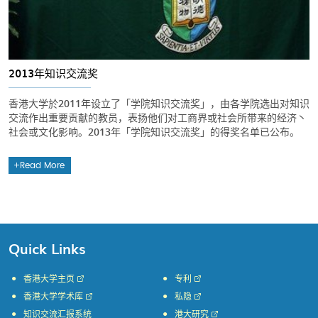
2013年知识交流奖
香港大学於2011年设立了「学院知识交流奖」，由各学院选出对知识
交流作出重要贡献的教员，表扬他们对工商界或社会所带来的经济丶
社会或文化影响。2013年「学院知识交流奖」的得奖名单已公布。
Read More
Quick Links
香港大学主页
专利
香港大学学术库
私隐
知识交流汇报系统
港大研究