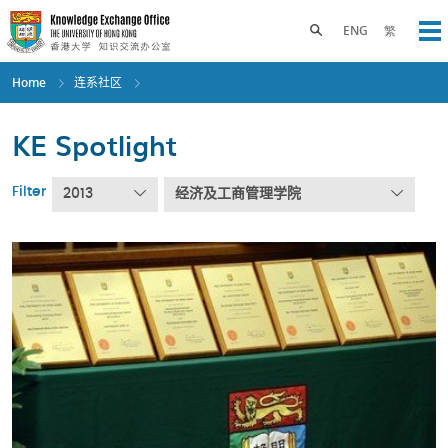
Skip
to
Toggle search panel
ENG
繁
Op
main
content
Home
连系社区
KE Spotlight
Filter
2013
经济及工商管理学院