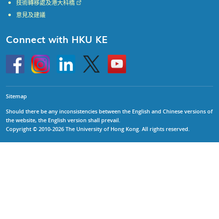
技術轉移處及港大科橋
意見及建議
Connect with HKU KE
Go
Instagram
Linkedin
Twitter
Go
to
to
HKU
HKU
KE
KE
facebook
YouTube
Sitemap
Should there be any inconsistencies between the English and Chinese versions of
the website, the English version shall prevail.
Copyright © 2010-2026 The University of Hong Kong. All rights reserved.