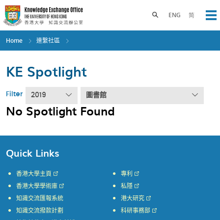
Skip
to
Toggle search panel
ENG
简
Op
main
content
Home
連繫社區
KE Spotlight
Filter
2019
圖書館
No Spotlight Found
Quick Links
香港大學主頁
專利
香港大學學術庫
私隱
知識交流匯報系統
港大研究
知識交流撥款計劃
科研事務部