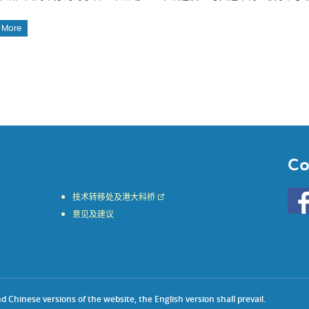
 More
Co
Go
技术转移处及港大科桥
to
意见及建议
HKU
KE
face
Chinese versions of the website, the English version shall prevail.