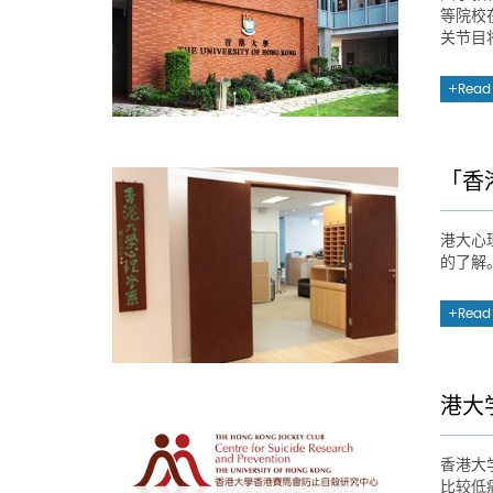
等院校
关节目
Read
「香
港大心
的了解
Read
港大
香港大
比较低