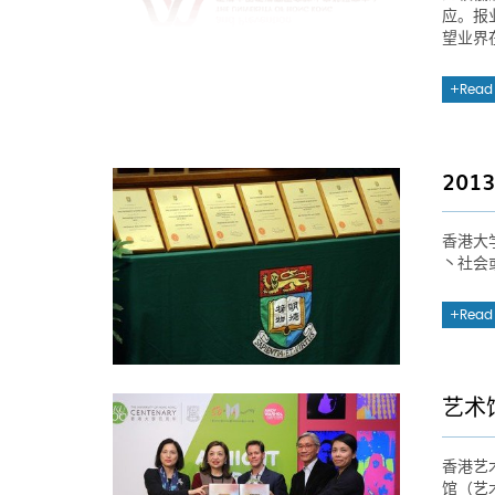
应。报
望业界
Read
20
香港大
丶社会
Read
艺术
香港艺
馆（艺