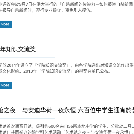
业评议会於9月7日在港大举行的「自杀新闻的传染力－如何报道自杀新
在报导自杀新闻时，遵行专业操守，避免引人模仿。
 More
13年知识交流奖
学於2011年设立了「学院知识交流奖」，由各学院选出对知识交流作出
或文化影响。2013年「学院知识交流奖」的得奖名单已公布。
 More
馆之夜 – 与安迪华荷一夜永恒 六百位中学生通宵
术馆首次通宵开馆，吸引约600名来自56所本地中学的学生，分批於二
术馆）共同举办的跨学科艺术活动「艺术馆之夜 – 与安迪华荷一夜永恒」