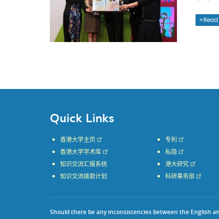
Read
Quick Links
香港大学主页
专利
香港大学学术库
私隐
知识交流汇报系统
港大研究
知识交流拨款计划
科研事务部
Should there be any inconsistencies between the English and 