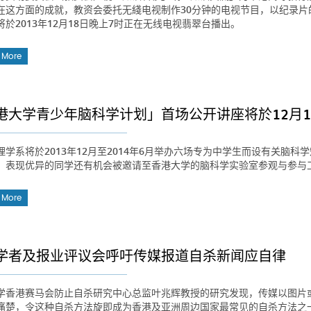
在这方面的成就，教资会委托无綫电视制作30分钟的电视节目，以纪录
将於2013年12月18日晚上7时正在无线电视翡翠台播出。
 More
港大学青少年脑科学计划」首场公开讲座将於12月1
理学系将於2013年12月至2014年6月举办六场专为中学生而设有关脑
。表现优异的同学还有机会被邀请至香港大学的脑科学实验室参观与参与
 More
学者及报业评议会呼吁传媒报道自杀新闻应自律
学香港赛马会防止自杀研究中心总监叶兆辉教授的研究发现，传媒以图片
痛楚，令这种自杀方法旋即成为香港及亚洲周边国家最常见的自杀方法之