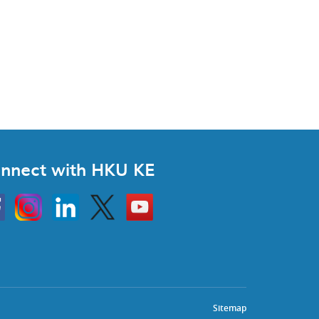
nnect with HKU KE
Instagram
Linkedin
Twitter
Go
to
HKU
KE
book
YouTube
Sitemap