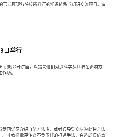
片的形式展现各院校所推行的知识转移或知识交流项目。有
3日举行
科学知识的公开讲座，以提高他们对脑科学及其潜在影响力
工作坊。
或动画详尽介绍自杀方法後，或者误导受众以为此种方法
一。叶教授批评传媒不负责任的报道手法，会造成模仿效