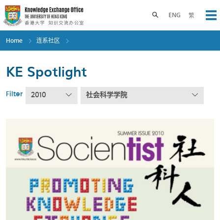
Skip
to
Toggle search panel
ENG
繁
Op
main
content
Home
连系社区
KE Spotlight
Filter
2010
社会科学学院