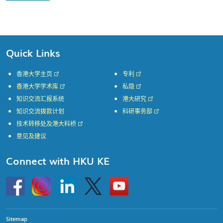
Quick Links
香港大学主页
专利
香港大学学术库
私隐
知识交流汇报系统
港大研究
知识交流拨款计划
科研事务部
技术转移处及港大科桥
意见及建议
Connect with HKU KE
Go
Instagram
Linkedin
Twitter
Go
to
to
HKU
HKU
KE
KE
facebook
YouTube
Sitemap