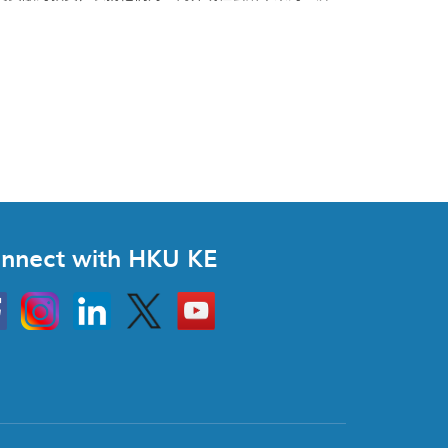
nnect with HKU KE
Instagram
Linkedin
Twitter
Go
to
HKU
KE
book
YouTube