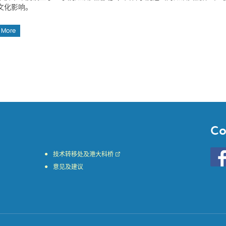
文化影响。
 More
Co
Go
技术转移处及港大科桥
to
意见及建议
HKU
KE
face