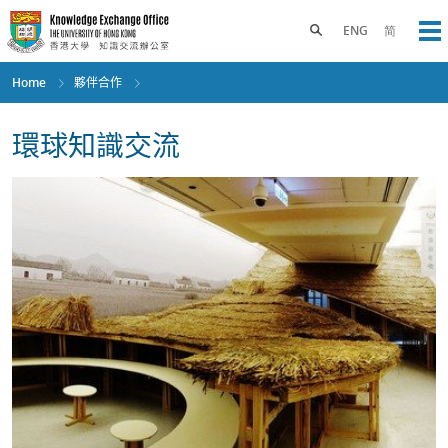
Skip
to
Toggle search panel
ENG
简
Op
main
content
Home
夥伴合作
環球知識交流