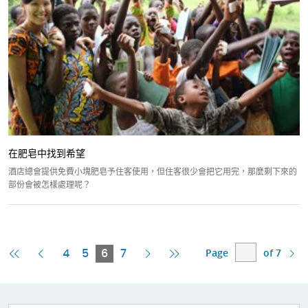
在肥皂中找到希望
酒店總會提供免費小塊肥皂予住客使用，但住客很少會把它用完，那麼剩下來的
部份會被怎樣處理呢？
Page
of 7
First
Previous
Current
Next
Last
4
5
6
7
Page
Page
Page
Page
Page