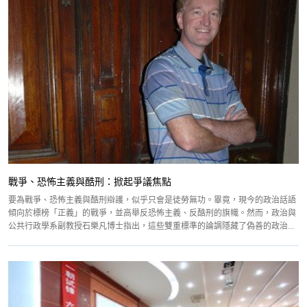
戰爭、恐怖主義與酷刑：掀起爭議焦點
要為戰爭、恐怖主義與酷刑辯護，似乎只會是徒勞無功。畢竟，現今的政治話語
傾向於標榜「正義」的戰爭，並高舉反恐怖主義、反酷刑的旗幟。然而，政治與
公共行政學系副教授石樂凡博士指出，這些雙重標準的論調隱藏了偽善的政治...