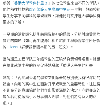
參與「
香港大學學伴計畫
」的七位學生來自不同的學院，
他們前往桂林的
廣西師範大學附屬中學
一星期，與該校的
學生分享不同學科的學習經歷，讓他們對於揀選大學學科有
更多的了解。
一星期的活動還包括訓練團隊精神的遊戲、分組討論受國際
關注的問題（如可再生能源）和介紹由工程學院學生所研製
的
iClass
（詳情請參閱本期的另一短文）。
當時還是工程學院三年級學生的王曉菲負責領導項目。她說
在華北就讀中學的經歷促使她發起「香港大學學伴計畫」。
她說：「內地與香港的學習文化顯著的分別使我有很深切的
體會。內地的高中生在面對升學或就業的重要時刻，往往得
不到充分的資訊協助他們作出影響深遠的決定。亦師亦友的
導師若可從旁指引及分享個人經驗，對他們將有莫大的益
處。」