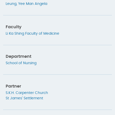
Leung, Yee Man Angela
Faculty
Li Ka Shing Faculty of Medicine
Department
School of Nursing
Partner
S.K.H. Carpenter Church
St James' Settlement