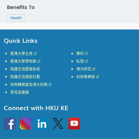
Benefits To
Health
Quick Links
香港大學主頁
專利
香港大學學術庫
私隱
知識交流匯報系統
港大研究
知識交流撥款計劃
科研事務部
技術轉移處及港大科橋
意見及建議
Connect with HKU KE
Go
Instagram
Linkedin
Twitter
Go
to
to
HKU
HKU
KE
KE