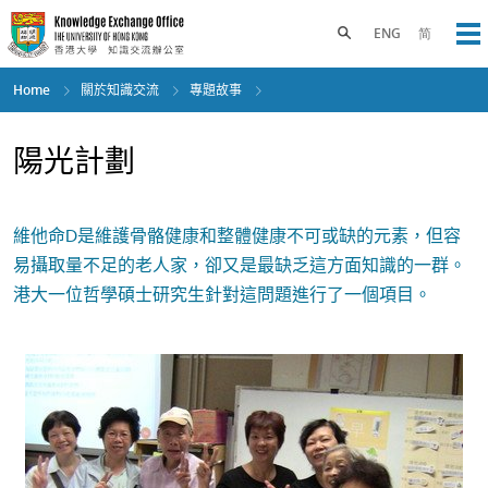
Skip
to
Toggle search panel
ENG
简
Op
main
content
Home
關於知識交流
專題故事
陽光計劃
維他命D是維護骨骼健康和整體健康不可或缺的元素，但容
易攝取量不足的老人家，卻又是最缺乏這方面知識的一群。
港大一位哲學碩士研究生針對這問題進行了一個項目。