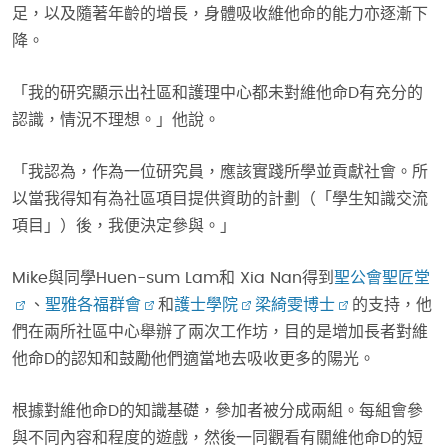
足，以及隨著年齡的增長，身體吸收維他命的能力亦逐漸下
降。
「我的研究顯示出社區和護理中心都未對維他命D有充分的
認識，情況不理想。」他說。
「我認為，作為一位研究員，應該實踐所學並貢獻社會。所
以當我得知有為社區項目提供資助的計劃（「學生知識交流
項目」）後，我便決定參與。」
Mike與同學Huen-sum Lam和 Xia Nan得到
聖公會聖匠堂
、
聖雅各福群會
和
護士學院
梁綺雯博士
的支持，他
們在兩所社區中心舉辦了兩次工作坊，目的是增加長者對維
他命D的認知和鼓勵他們適當地去吸收更多的陽光。
根據對維他命D的知識基礎，參加者被分成兩組。每組會參
與不同內容和程度的遊戲，然後一同觀看有關維他命D的短