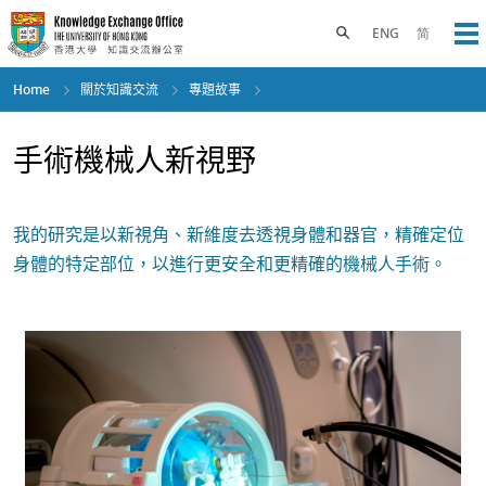
Skip
to
Toggle search panel
ENG
简
Op
main
content
Home
關於知識交流
專題故事
手術機械人新視野
我的研究是以新視角、新維度去透視身體和器官，精確定位
身體的特定部位，以進行更安全和更精確的機械人手術。