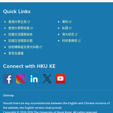
Quick Links
香港大學主頁
專利
香港大學學術庫
私隱
知識交流匯報系統
港大研究
知識交流撥款計劃
科研事務部
技術轉移處及港大科橋
意見及建議
Connect with HKU KE
Go
Instagram
Linkedin
Twitter
Go
to
to
HKU
HKU
KE
KE
facebook
YouTube
Sitemap
Should there be any inconsistencies between the English and Chinese versions of
the website, the English version shall prevail.
Copyright © 2010-2026 The University of Hong Kong. All rights reserved.