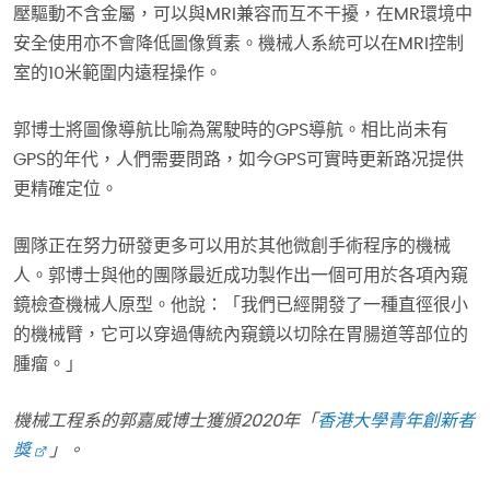
壓驅動不含金屬，可以與MRI兼容而互不干擾，在MR環境中
安全使用亦不會降低圖像質素。機械人系統可以在MRI控制
室的10米範圍内遠程操作。
郭博士將圖像導航比喻為駕駛時的GPS導航。相比尚未有
GPS的年代，人們需要問路，如今GPS可實時更新路况提供
更精確定位。
團隊正在努力研發更多可以用於其他微創手術程序的機械
人。郭博士與他的團隊最近成功製作出一個可用於各項內窺
鏡檢查機械人原型。他說：「我們已經開發了一種直徑很小
的機械臂，它可以穿過傳統內窺鏡以切除在胃腸道等部位的
腫瘤。」
機械工程系的郭嘉威博士獲頒2020年「
香港大學青年創新者
獎
」。