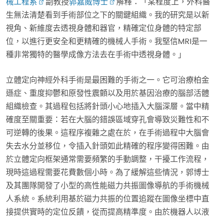
械工程系
副教授
郭嘉威博士
解釋：「某程度上，外科醫
生無法清楚看到手術部位之下的關鍵組織。我的研究是以新
視角、新維度去透視身體和器官，精確定位身體的特定部
位，以進行更安全和更精確的機械人手術。我堅信MRI是一
種非常獨特的醫學成像方法去在手術中透視身體。」
立體定向神經外科手術是最困難的手術之一。它可治療柏金
遜症、重度抑鬱和原發性震顫以及用於基因治療的腦部活體
組織檢查。其過程包括將針頭小心地插入大腦深層。當中精
確度至關重要：若在大腦的錯誤區域穿孔會導致災難性和不
可逆轉的後果。這程序複雜之處在於，在手術過程中大腦會
失去水分並移位，令插入針頭如此精確的程序變得困難。由
於立體定向框架通常需要頻繁的手動調整，干擾工作流程，
現時這過程需要花費數個小時。為了緩解這些情況，郭博士
及其團隊開發了小型的高性能磁力共振圖像導航的手術機械
人系統。系統利用基於磁力共振的位置追蹤在圖像坐標中直
接提供實時的定位反饋，從而提高精準度。由於機器人以液