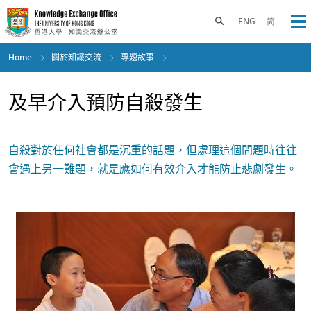
Skip
to
Toggle search panel
ENG
简
Op
main
content
Home
關於知識交流
專題故事
及早介入預防自殺發生
自殺對於任何社會都是沉重的話題，但處理這個問題時往往
會遇上另一難題，就是應如何有效介入才能防止悲劇發生。