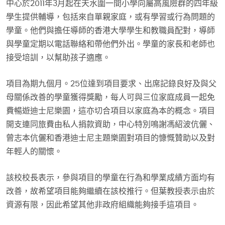
中心於2011年3月起在天水圍一間小學向屬高風險群的四年級
學生提供輔導，包括來自單親家庭，或有學習或行為問題的
學童。他們與擔任導師的香港大學學生和教職員配對，導師
與學童定期以電話聯絡和帶他們外出。學童的家長和老師也
接受培訓，以幫助孩子適應。
項目為期九個月。25位達到項目要求、出席記錄良好及與父
母關係改善的學童獲得獎勵，每人可與三位家庭成員一起免
費暢遊迪士尼樂園，這亦切合項目以家庭為本的概念。項目
開支連同旅費由私人捐款資助，中心特別鳴謝馮紹波伉儷、
曾志本伉儷和香港迪士尼主題樂園對項目的慷慨贊助以及對
年輕人的關懷。
該校校長表示，參與項目的學童在行為和學業成績方面均有
改善，故希望項目能夠繼續在該校推行。但葉教授表示由於
資源有限，因此希望其他非政府組織能夠接手這項目。