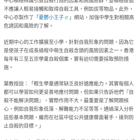
中心積極辨識引致自殺行為的因素和高風險群，並積極提倡
不應讓人輕易接觸和取得自殺工具，例如炭等物品。此外，
中心亦製作了「
憂鬱小王子
」網站，加強中學生對相關高
危誘因和風險的了解。
近期中心的工作擴展至小學，針對自我形象的問題，因為它
是使孩子在成長過程中萌生自殺念頭的風險因素之一。香港
每年有三至五宗學童自殺個案，實有迫切需要採取預防措
施。
葉教授說：「輕生學童通常缺乏良好適應能力。其實每個人
都可以學習如何更妥善地應付問題，但如果只告訴他們『自
殺不能解決問題』，實際作用不大。最重要是了解問題核
心，例如自我形象低落、解難能力不足等等。通過深入分析
這些基本問題，繼而在社區中從公共健康層面著手，達到防
止自殺的目標。」