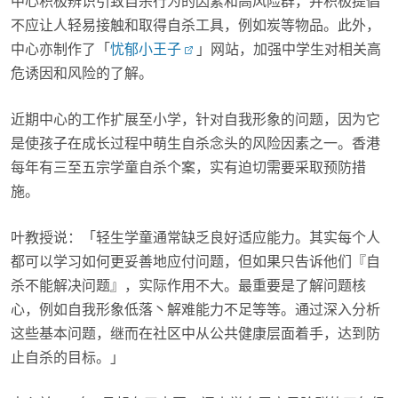
中心积极辨识引致自杀行为的因素和高风险群，并积极提倡
不应让人轻易接触和取得自杀工具，例如炭等物品。此外，
中心亦制作了「
忧郁小王子
」网站，加强中学生对相关高
危诱因和风险的了解。
近期中心的工作扩展至小学，针对自我形象的问题，因为它
是使孩子在成长过程中萌生自杀念头的风险因素之一。香港
每年有三至五宗学童自杀个案，实有迫切需要采取预防措
施。
叶教授说：「轻生学童通常缺乏良好适应能力。其实每个人
都可以学习如何更妥善地应付问题，但如果只告诉他们『自
杀不能解决问题』，实际作用不大。最重要是了解问题核
心，例如自我形象低落丶解难能力不足等等。通过深入分析
这些基本问题，继而在社区中从公共健康层面着手，达到防
止自杀的目标。」