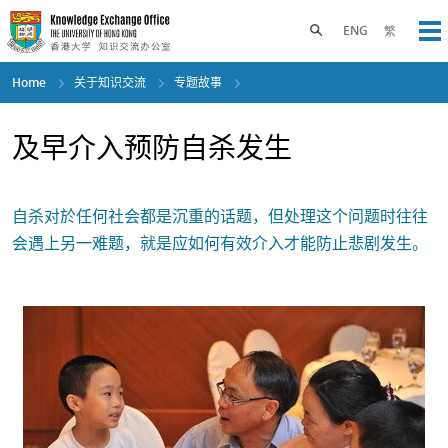
Skip
to
Toggle search panel
ENG
繁
Op
main
content
Home
关于知识交流
专题故事
及早介入预防自杀发生
自杀对於任何社会都是沉重的话题，但处理这个问题时往往
会遇上另一难题，就是应如何有效介入才能防止悲剧发生。