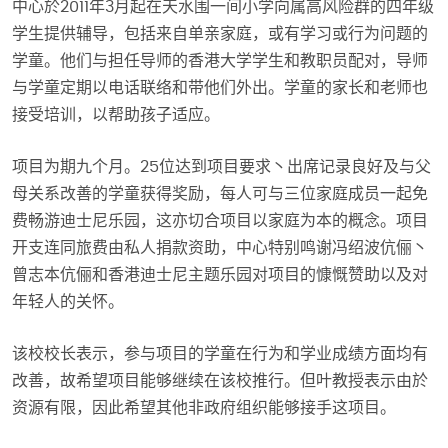
中心於2011年3月起在天水围一间小学向属高风险群的四年级
学生提供辅导，包括来自单亲家庭，或有学习或行为问题的
学童。他们与担任导师的香港大学学生和教职员配对，导师
与学童定期以电话联络和带他们外出。学童的家长和老师也
接受培训，以帮助孩子适应。
项目为期九个月。25位达到项目要求丶出席记录良好及与父
母关系改善的学童获得奖励，每人可与三位家庭成员一起免
费畅游迪士尼乐园，这亦切合项目以家庭为本的概念。项目
开支连同旅费由私人捐款资助，中心特别鸣谢冯绍波伉俪丶
曾志本伉俪和香港迪士尼主题乐园对项目的慷慨赞助以及对
年轻人的关怀。
该校校长表示，参与项目的学童在行为和学业成绩方面均有
改善，故希望项目能够继续在该校推行。但叶教授表示由於
资源有限，因此希望其他非政府组织能够接手这项目。