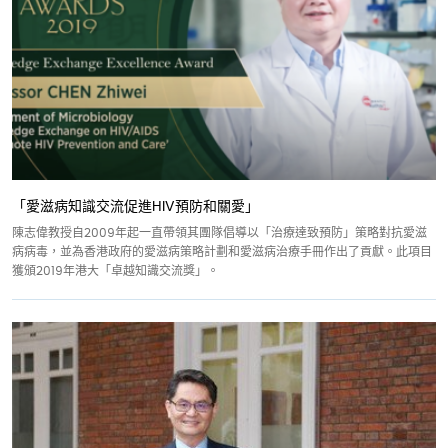
「愛滋病知識交流促進HIV預防和關愛」
陳志偉教授自2009年起一直帶領其團隊倡導以「治療達致預防」策略對抗愛滋
病病毒，並為香港政府的愛滋病策略計劃和愛滋病治療手冊作出了貢獻。此項目
獲頒2019年港大「卓越知識交流獎」。