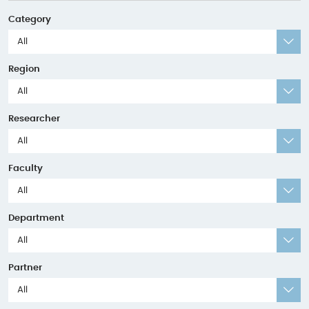
Category
All
Region
All
Researcher
All
Faculty
All
Department
All
Partner
All