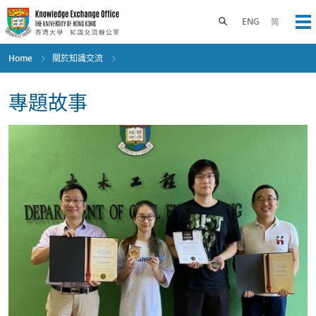
Skip
to
Toggle search panel
ENG
简
Op
main
content
Home
關於知識交流
專題故事