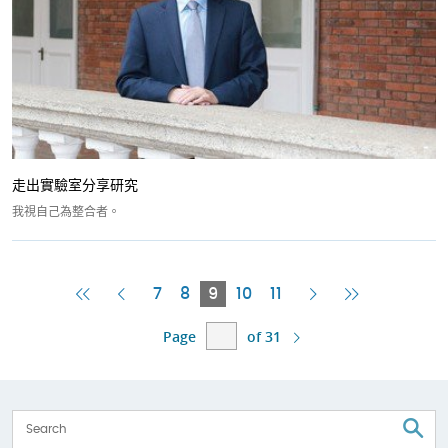
走出實驗室分享研究
我視自己為整合者。
First
Previous
Current
Next
Last
7
8
9
10
11
Page
Page
Page
Page
Page
Page
of 31
S