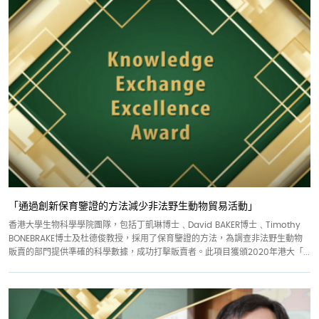
「通過創新保育鑒證的方法減少非法野生動物貿易活動」
香港大學生物科學學院團隊，包括丁凱琳博士﹑David BAKER博士﹑Timothy
BONEBRAKE博士及杜德俊教授，採用了保育鑒證的方法，為調查非法野生動物
販賣的部門提供準確的科學數據，成功打擊販賣者。此項目獲頒2020年港大「...