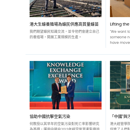
港大生蠔養殖場為蠔民供應高質量蠔苗
Lifting t
我們期望蠔民知識交流，並令他們會建立自己
"We want to
的養殖場，開展工業規模的生產。
someone ne
have moved
協助中國抗擊空氣污染
「中國“與
何教授以其早年的空氣污染對死亡率影響研究
港大經管學
為基礎，運用中國自2013年經空氣質素監察技
促進了人們對