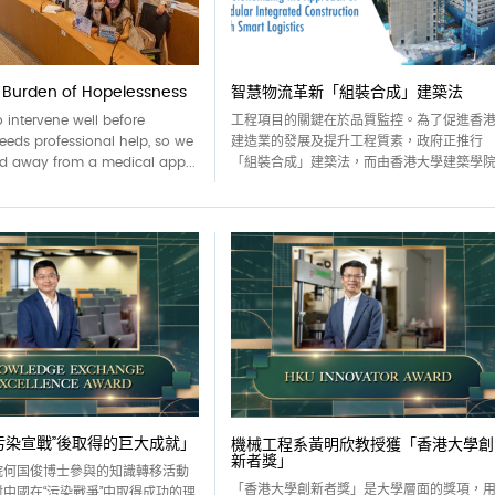
he Burden of Hopelessness
智慧物流革新「組裝合成」建築法
 intervene well before
工程項目的關鍵在於品質監控。為了促進香
eds professional help, so we
建造業的發展及提升工程質素，政府正推行
 away from a medical app...
「組裝合成」建築法，而由香港大學建築學院..
污染宣戰”後取得的巨大成就」
機械工程系黃明欣教授獲「香港大學創
新者獎」
院何国俊博士參與的知識轉移活動
「香港大學創新者獎」是大學層面的獎項，
中國在“污染戰爭”中取得成功的理