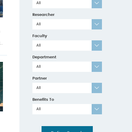
All
Researcher
All
港
Faculty
.
All
Department
All
Partner
All
Benefits To
All
用