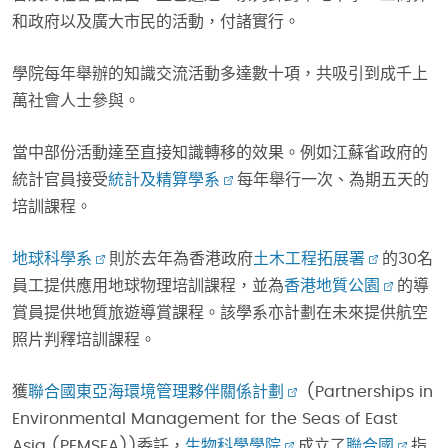
和政府以及廣大市民的活動，付諸實行。
學院每年舉辦的知識交流活動多達數十項，共吸引到成千上
萬社會人士參與。
當中部份活動達至直接知識轉移的效果。例如江蘇省政府的
統計官員接受
統計及精算學系
每年舉行一次、為期五天的
培訓課程。
地球科學系
則於去年為香港政府
土木工程拓展署
的30名
員工提供應用地球物理培訓課程，並為
香港地質公園
的導
賞員提供地質旅遊導賞課程。該學系亦計劃在未來提供航空
照片判釋培訓課程。
獲
聯合國東亞海環境管理夥伴關係計劃
(Partnerships in
Environmental Management for the Seas of East
Asia (PEMSEA))委託，
生物科學學院
成立了
聯合國
指