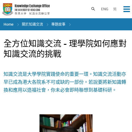
Skip
to
Toggle search panel
ENG
简
Op
main
content
Home
關於知識交流
專題故事
全方位知識交流 - 理學院如何應對
知識交流的挑戰
知識交流是大學學院實踐使命的重要一環。知識交流活動亦
早已成為港大各院系不可或缺的一部份。若說要將新知識轉
換和應用以造福社會，你未必會即時聯想到基礎科研。