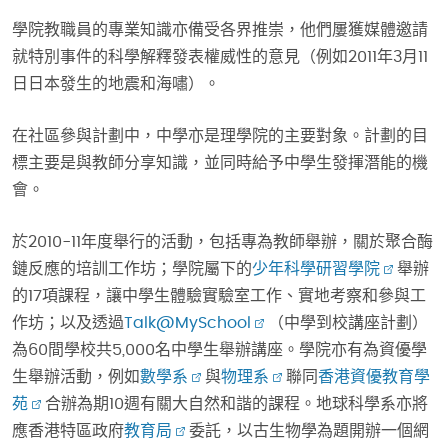
學院教職員的專業知識亦備受各界推崇，他們屢獲媒體邀請
就特別事件的科學解釋發表權威性的意見（例如2011年3月11
日日本發生的地震和海嘯）。
在社區參與計劃中，中學亦是理學院的主要對象。計劃的目
標主要是與教師分享知識，並同時給予中學生發揮潛能的機
會。
於2010-11年度舉行的活動，包括專為教師舉辦，關於聚合酶
鏈反應的培訓工作坊；學院屬下的
少年科學研習學院
舉辦
的17項課程，讓中學生體驗實驗室工作、實地考察和參與工
作坊；以及透過
Talk@MySchool
（中學到校講座計劃）
為60間學校共5,000名中學生舉辦講座。學院亦有為資優學
生舉辦活動，例如
數學系
與
物理系
聯同
香港資優教育學
苑
合辦為期10週有關大自然和諧的課程。地球科學系亦將
應香港特區政府
教育局
委託，以古生物學為題開辦一個網