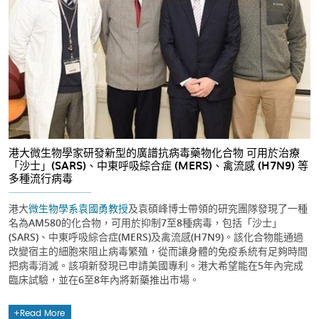
港大微生物學家研發新型的廣譜抗病毒藥物化合物 可用於治療
「沙士」(SARS)、中東呼吸綜合症 (MERS)、禽流感 (H7N9) 等
多種流行病毒
港大
微生物學系
袁國勇教授
及袁碩峰博士帶領的研究團隊發現了一種
名為AM580的化合物，可用於抑制7至8種病毒，包括「沙士」
(SARS)、中東呼吸綜合症(MERS)及禽流感(H7N9)。該化合物能通過
改變宿主的細胞來阻止病毒繁殖，從而讓身體的免疫系統有足夠時間
把病毒消滅。該項新發現已申請美國專利。港大希望能在5年內完成
臨床試驗，並在6至8年內將新藥推出市場。
Read More