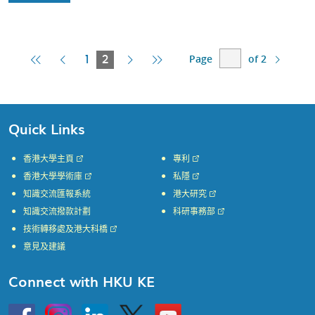
Page
of 2
First
Previous
Current
Next
Last
1
2
Page
Page
Page
Page
Page
Quick Links
香港大學主頁
專利
香港大學學術庫
私隱
知識交流匯報系統
港大研究
知識交流撥款計劃
科研事務部
技術轉移處及港大科橋
意見及建議
Connect with HKU KE
Go
Instagram
Linkedin
Twitter
Go