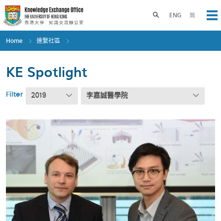
Skip
to
Toggle search panel
ENG
简
Op
main
content
Home
連繫社區
KE Spotlight
Filter
2019
李嘉誠醫學院